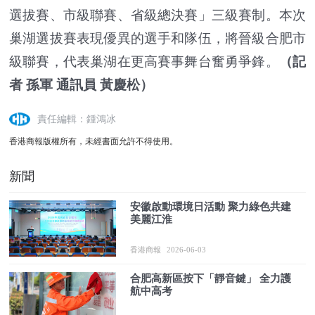
選拔賽、市級聯賽、省級總決賽」三級賽制。本次
巢湖選拔賽表現優異的選手和隊伍，將晉級合肥市
級聯賽，代表巢湖在更高賽事舞台奮勇爭鋒。
（記
者 孫軍 通訊員 黃慶松）
責任編輯：鍾鴻冰
香港商報版權所有，未經書面允許不得使用。
新聞
安徽啟動環境日活動 聚力綠色共建
美麗江淮
香港商報
2026-06-03
合肥高新區按下「靜音鍵」 全力護
航中高考