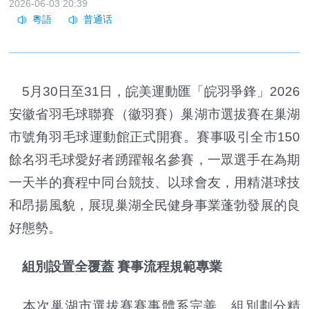
2026-06-03 20:39
5月30日至31日，皖美運動匯「皖羽爭鋒」2026
安徽省羽毛球聯賽（徽羽賽）巢湖市選拔賽在巢湖
市號角羽毛球運動館正式開賽。賽事吸引全市150
餘名羽毛球愛好者踴躍報名參賽，一眾選手在為期
一天半的賽程中同台競技、以球會友，用精湛球技
和昂揚風貌，展現巢湖全民健身事業蓬勃發展的良
好態勢。
組別設置全覆蓋 賽事流程規範專業
本次巢湖市選拔賽賽事體系完善、組別劃分精