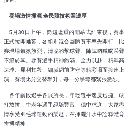
賽場激情揮灑 全民競技氛圍濃厚
5月30日上午，簡短隆重的開幕式結束後，賽事
正式拉開帷幕，各組別混合團體賽事率先開打。比
賽現場氣氛熱烈，清脆的擊球聲、陣陣吶喊喝采聲
不絕於耳。參賽選手精神飽滿、全力以赴，精準高
遠球、犀利扣殺、細膩網前防守等精彩場面接連上
演，賽場比分交替攀升，每一分爭奪都緊張激烈。
各年齡段選手各展所長，年輕選手速度迅捷、敢
打敢拼，中老年選手經驗豐富、穩中求進，大家盡
情享受羽毛球運動的樂趣，在揮灑汗水中詮釋體育
拼搏精神。