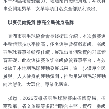
水平和臨場應變能力。經過兩日激烈角逐，本次賽
事公開組男單、女單等項目名次全部順利決出。
以賽促健提質 擦亮全民健身品牌
巢湖市羽毛球協會會長錢衛民介紹，本次參賽選
手整體競技水平較高，多名選手曾征戰市級、省級
羽毛球賽事並斬獲佳績，展現出巢湖紮實的群眾體
育基礎。此次選拔賽依託省級優質賽事平台，有效
檢驗了本地羽毛球運動發展成果，進一步濃厚全民
參與、人人健身的運動氛圍，推動巢湖羽毛球運動
向常態化、大眾化、專業化邁進。
據悉，2026安徽省羽毛球聯賽由省體育局、省
商務廳、省文旅廳等多部門聯合主辦，實行「縣級