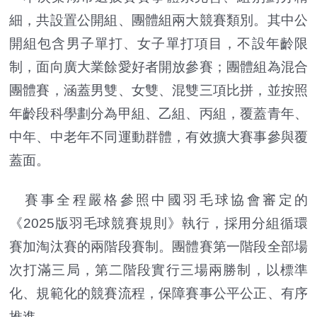
細，共設置公開組、團體組兩大競賽類別。其中公
開組包含男子單打、女子單打項目，不設年齡限
制，面向廣大業餘愛好者開放參賽；團體組為混合
團體賽，涵蓋男雙、女雙、混雙三項比拼，並按照
年齡段科學劃分為甲組、乙組、丙組，覆蓋青年、
中年、中老年不同運動群體，有效擴大賽事參與覆
蓋面。
賽事全程嚴格參照中國羽毛球協會審定的
《2025版羽毛球競賽規則》執行，採用分組循環
賽加淘汰賽的兩階段賽制。團體賽第一階段全部場
次打滿三局，第二階段實行三場兩勝制，以標準
化、規範化的競賽流程，保障賽事公平公正、有序
推進。