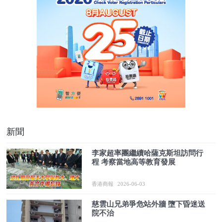
新聞
李家超率團繼續哈薩克斯坦訪問行
程 考察當地高等教育發展
香港商報
2026-06-03
慈雲山兄弟爭危站外牆 墮下昏迷送
院不治