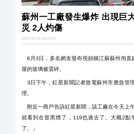
蘇州一工廠發生爆炸 出現巨
災 2人灼傷
2026-06-03 18:19:55
6月3日，多名網友發布視頻稱江蘇蘇州甪直
屋的玻璃被震碎。
3日下午，紅星新聞記者致電蘇州市應急管理
理。
附近一商戶告訴紅星新聞，該工廠在今天上午
就看到在冒黑煙了，119也過去了。大概2
了。」