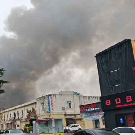
發售
下台 笑稱：我不想他像拜登一樣摔倒
% 收報297.2元