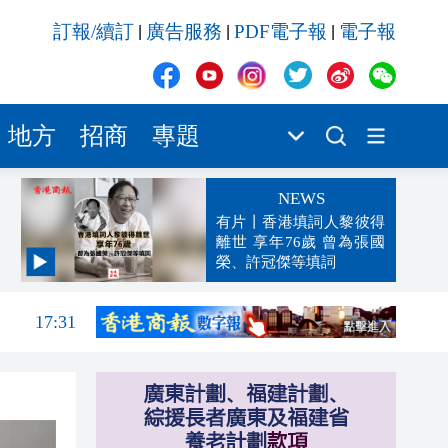
訂報/續訂
廣告服務
PDF電子報
電子報
|
|
|
地方
招商
專題
NEWS
有片丨香港填詞人黎彼得
離世 享年76歲 曾為張國
榮、許冠傑等填詞
17:36
17:31
17:30
17:22
17:13