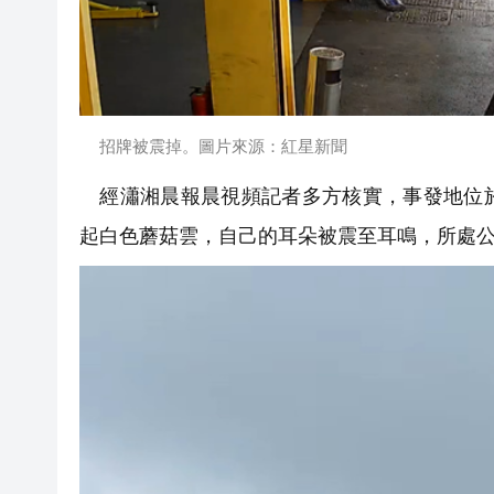
招牌被震掉。圖片來源：紅星新聞
經瀟湘晨報晨視頻記者多方核實，事發地位於
起白色蘑菇雲，自己的耳朵被震至耳鳴，所處