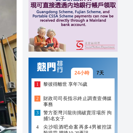
16:57
16:55
16:50
24小時
7天
黎彼得離世 享年76歲
財政司司長指示終止調查壹傳媒
事務
警方荃灣川龍街搗破賣淫場所 拘
捕5名女子
尖沙咀酒吧命案再多4男被控謀
殺提堂 押後10·29再訊