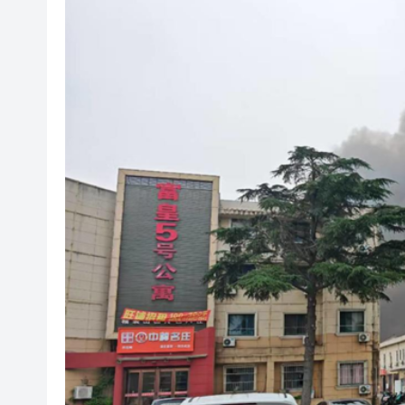
東野圭吾遺作《永恆的記憶》
有片丨特朗普快步阻止男童險摔
​MiniMax納入港股通首日升17.1