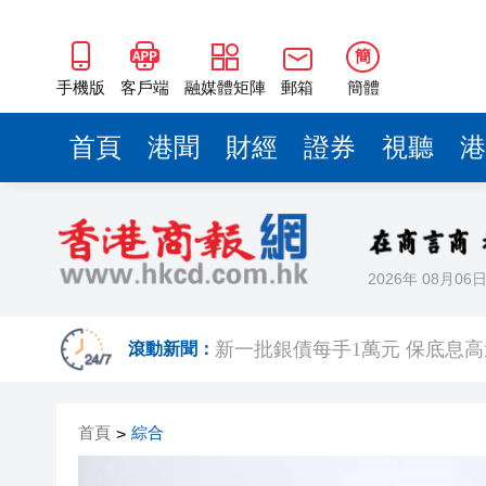
簡
手機版
客戶端
融媒體矩陣
郵箱
簡體
首頁
港聞
財經
證券
視聽
港
2026年 08月06
國際鐵路工程會議今舉行 陳美
新一批銀債每手1萬元 保底息高達4
滾動新聞：
有片〡赤裸男街頭「毆」的士 
首頁
綜合
>
食環署引入內地捕蚊神器「吞
張國榮70誕辰音樂會將不設直播