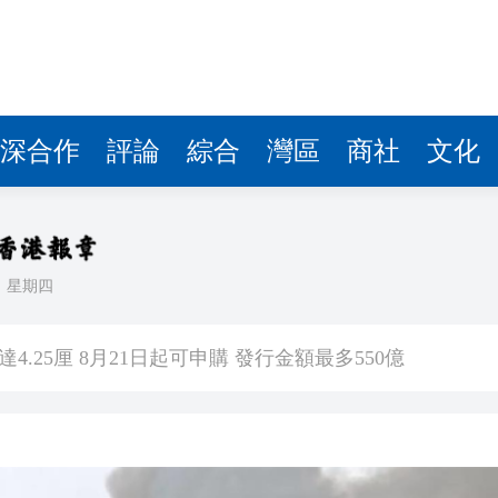
深合作
評論
綜合
灣區
商社
文化
日
星期四
寶：「香港鐵路標準」料為北環線節省20%施工成本
.25厘 8月21日起可申購 發行金額最多550億
網民笑說：進擊的巨人
天蛙」
 陳淑芬構思1956部無人機賀壽