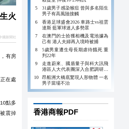
31歲男子感染猴痘 曾與多名陌生
男子有高風險接觸
發生火
香港足球盛會2026 車路士vs祖雲
達斯 藍軍球迷人多勢眾
在澳門的士拾獲相機及電池據為
中國新聞社
己有 港人夫婦再入境時被捕
5歲男童遭生母長期虐待餓死 重
判22年
動，有房
走進蔚來、國盾量子與科大訊飛
港區人大代表團深入合肥調研科
創成果
昂船洲大橋底驚現人形物體 一名
正在處
男子當場不治
10點多
香港商報PDF
也被震掉