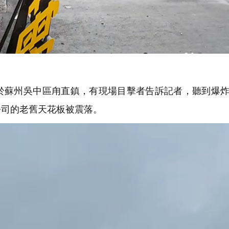
蘇州吳中區甪直鎮，有現場目擊者告訴記者，聽到爆炸
公司的老舊天花板被震落。