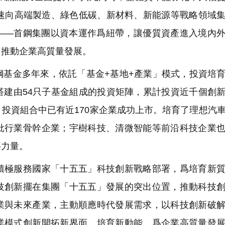
加速向高端製造、綠色低碳、新材料、新能源等戰略領域
——首鋼集團以資本運作爲紐帶，讓優質資產進入境內
，推動企業高質量發展。
基金多年來，依託「基金+基地+產業」模式，投資培
搭建由54只子基金組成的投資矩陣，累計投資近千個創
投資組合中已有近170家企業成功上市。培育了理想汽
批行業骨幹企業；宇樹科技、清微智能等前沿科技企業
要力量。
極服務國家「十五五」科技創新戰略部署，爲培育新質
技創新擺在集團「十五五」發展的突出位置，推動科技
業與未來產業，主動順應時代發展需求，以科技創新破
業模式創新開拓新界面、培育新動能，爲企業高質量發