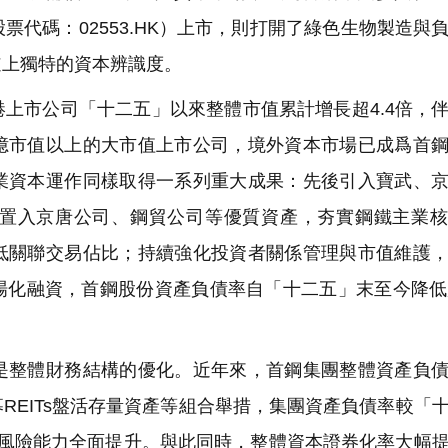
代碼：02553.HK）上市，則打開了綠色生物製造與
道上獨特的資本辨識度。
上市公司「十二五」以來整體市值累計增長超4.4倍，
億市值以上的大市值上市公司，境外資本市場已成爲首
業資本運作同樣取得一系列重大成果：先後引入寶武、
置入京唐公司、鋼貿公司等優質資產，夯實鋼鐵主業核
低關聯交易佔比；持續強化投資者關係管理與市值維護
場化融資，首鋼股份資產負債率自「十二五」末至今降低
整體財務結構的優化。近年來，首鋼集團整體資產負債
REITs盤活存量資產等組合舉措，集團資產負債率較「
抗風險能力全面提升。與此同時，整體資本證券化率大幅