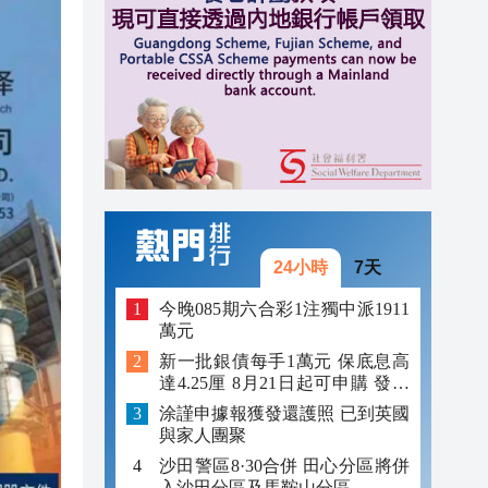
11:35
11:30
11:23
24小時
7天
今晚085期六合彩1注獨中派1911
萬元
新一批銀債每手1萬元 保底息高
達4.25厘 8月21日起可申購 發行
金額最多550億
涂謹申據報獲發還護照 已到英國
與家人團聚
沙田警區8·30合併 田心分區將併
入沙田分區及馬鞍山分區