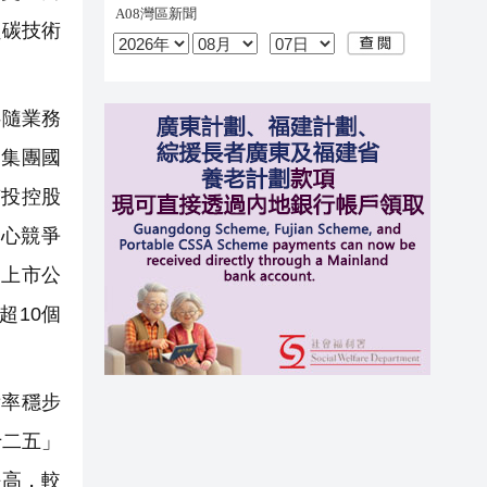
負碳技術
伴隨業務
鋼集團國
京投控股
心競爭
，上市公
超10個
率穩步
十二五」
提高，較