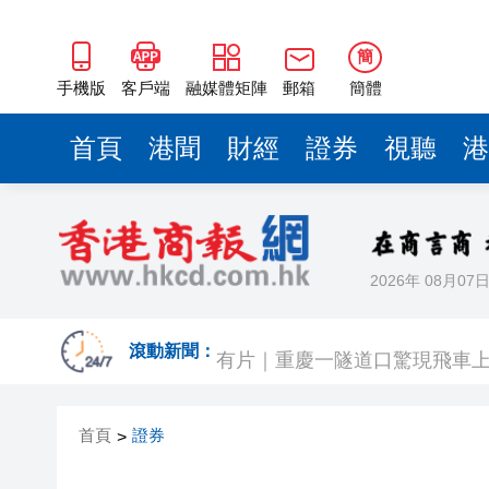
簡
手機版
客戶端
融媒體矩陣
郵箱
簡體
首頁
港聞
財經
證券
視聽
港
2026年 08月07
有片〡霍啟剛FB「當你看見可
有片｜重慶一隧道口驚現飛車上
滾動新聞：
【股市風向標】大模型雙雄再
首頁
證券
>
深圳市第三人民醫院盧洪洲教授
【A股午評】三大指數集體上漲 創