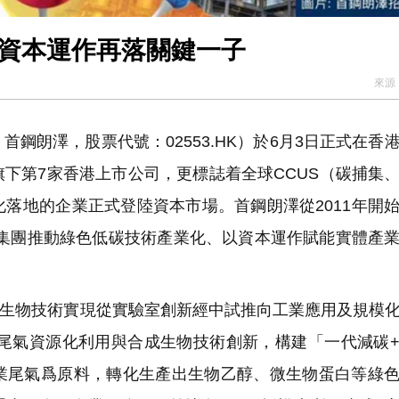
團資本運作再落關鍵一子
來源
朗澤，股票代號：02553.HK）於6月3日正式在香
下第7家香港上市公司，更標誌着全球CCUS（碳捕集
落地的企業正式登陸資本市場。首鋼朗澤從2011年開
首鋼集團推動綠色低碳技術產業化、以資本運作賦能實體產
成生物技術實現從實驗室創新經中試推向工業應用及規模
業尾氣資源化利用與合成生物技術創新，構建「一代減碳
業尾氣爲原料，轉化生產出生物乙醇、微生物蛋白等綠