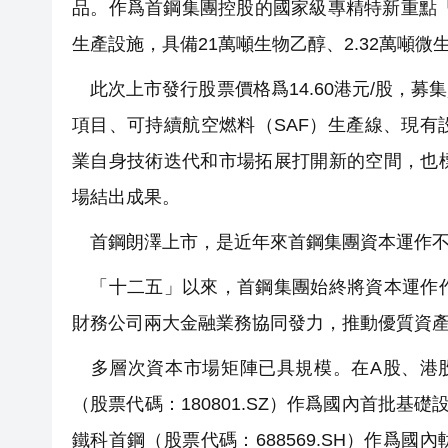
品。作爲首鋼集團控股的國家級專精特新重點「
生產設施，具備21萬噸生物乙醇、2.32萬噸
此次上市發行股票價格爲14.60港元/股，募
項目、可持續航空燃料（SAF）生產線、現
業自身技術迭代和市場拓展打開新的空間，也
場結出成果。
首鋼朗澤上市，是近年來首鋼集團資本運作不
「十二五」以來，首鋼集團始終將資本運作作
財務公司兩大金融業務協同發力，推動優質資
多層次資本市場矩陣已具規模。在A股、港股
（股票代碼：180801.SZ）作爲國內首批基
鐵科首鋼（股票代碼：688569.SH）作爲