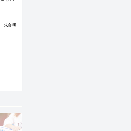
：
朱劍明