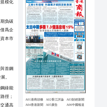
座規模化
二期負碳
不僅爲企
在資本市
與首鋼
發展。
首鋼綠能
新路徑；
道交通高