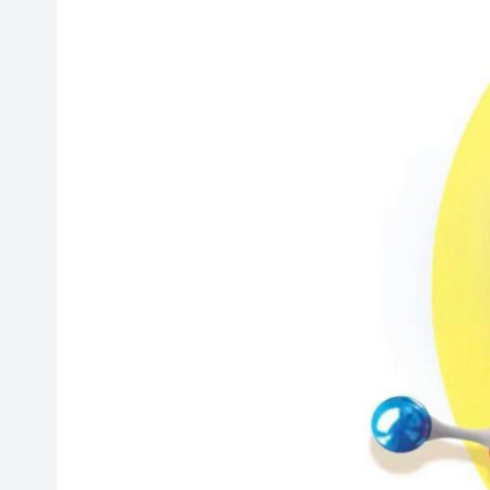
58歲男子失蹤半月 今於馬鞍山
A股多家光伏龍頭回應「美國加
人行據報正增加在香港的黃金儲