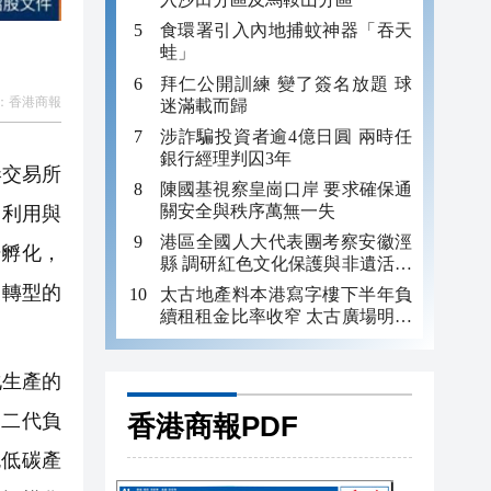
食環署引入內地捕蚊神器「吞天
蛙」
拜仁公開訓練 變了簽名放題 球
：
香港商報
迷滿載而歸
涉詐騙投資者逾4億日圓 兩時任
銀行經理判囚3年
港交易所
陳國基視察皇崗口岸 要求確保通
關安全與秩序萬無一失
、利用與
港區全國人大代表團考察安徽涇
始孵化，
縣 調研紅色文化保護與非遺活態
傳承
業轉型的
太古地產料本港寫字樓下半年負
續租租金比率收窄 太古廣場明年
轉正
化生產的
香港商報PDF
+二代負
色低碳產