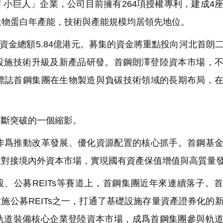
小巨人」企業，公司目前擁有264項授權專利，建成4
微生物蛋白年產能，技術與產能規模均居領先地位。
集資金總額5.84億港元。募集的資金將重點投向河北首朗
有設施技術升級及新產品研發。首鋼朗澤登陸資本市場，
標誌首鋼集團在生物製造與負碳技術領域的長期布局，
斷突破的一個縮影。
爲推動改革發展、優化資源配置的核心抓手。首鋼基金
產對接境內外資本市場，實現國有資產保值增值與高質量
、公募REITs等賽道上，首鋼集團近年來連續落子。
礎設施公募REITs之一，打通了基礎設施存量資產證券化的
國內軌道裝備核心企業登陸資本市場，成爲首鋼集團參與軌