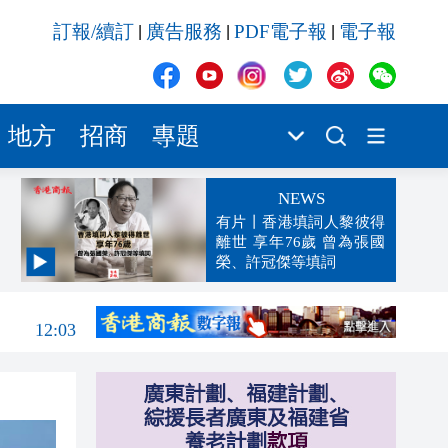
訂報/續訂
廣告服務
PDF電子報
電子報
|
|
|
地方
招商
專題
NEWS
有片丨香港填詞人黎彼得
離世 享年76歲 曾為張國
榮、許冠傑等填詞
12:09
12:03
11:56
單
11:47
11:40