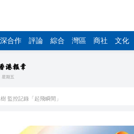
深合作
評論
綜合
灣區
商社
文化
日
星期五
以吃的毛筆」網民點贊：滿腹墨水
樹 監控記錄「起飛瞬間」
度強勢反彈
牽頭臨床研究的1類創新藥成功入選《自然》雜誌年度榜
業板指漲1.75%