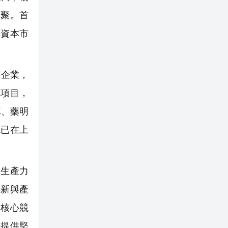
集聚。首
外資本市
育企業，
新項目，
車、藥明
也已在上
生產力
創新與產
解核心競
展提供堅