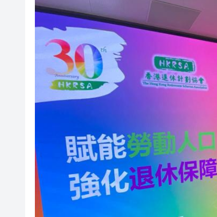
有片丨實力出圈！中國機器人
有片｜南亞裔小孩跑出馬路 3
恒隆委任蔡德粦接替盧韋柏任CEO
華僑銀行上半年純利按年增13%至