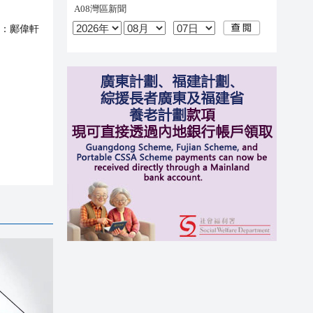
：
鄺偉軒