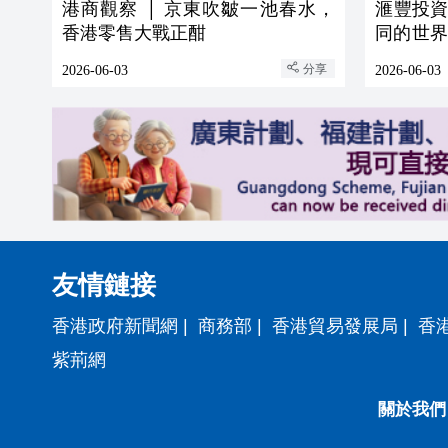
港商觀察 │ 京東吹皺一池春水，
滙豐投
香港零售大戰正酣
同的世界
點
分享
2026-06-03
2026-06-03
友情鏈接
香港政府新聞網
|
商務部
|
香港貿易發展局
|
香
紫荊網
關於我們