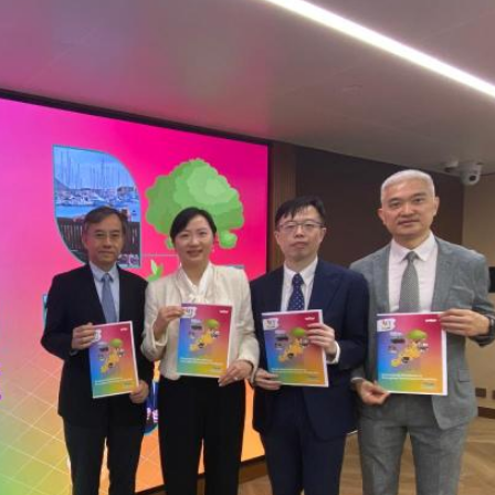
正在「承包」英國零售貨架
車及時停下
 10月1日生效
41.95億坡元 中期息47坡仙