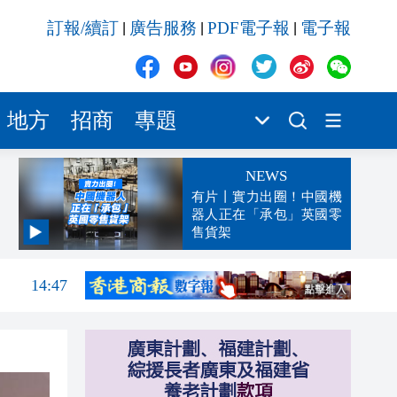
訂報/續訂
廣告服務
PDF電子報
電子報
|
|
|
地方
招商
專題
NEWS
有片丨實力出圈！中國機
器人正在「承包」英國零
售貨架
15:00
14:47
14:12
13:47