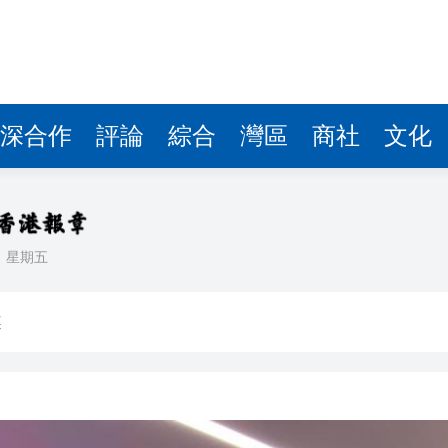
深合作
評論
綜合
灣區
商社
文化
日
星期五
匯市 破單日紀錄
媒
生」——走進寧德時代
入球騷