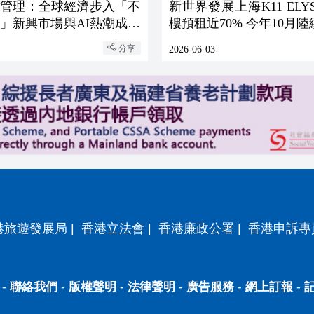
資管理：全球經濟步入「不
新世界發展上海K11 ELY
」新興市場與AI熱潮成焦
樓預租近70% 今年10月
分享
2026-06-03
港旅遊發展局
|
香港立法會
|
香港廉政公署
|
香港申訴專
-
聯絡我們
-
版權聲明
-
法律聲明
-
廣告服務
-
網上訂報
-