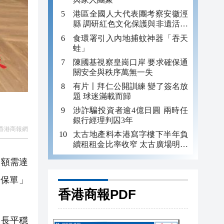
港區全國人大代表團考察安徽涇
縣 調研紅色文化保護與非遺活態
傳承
食環署引入內地捕蚊神器「吞天
蛙」
陳國基視察皇崗口岸 要求確保通
關安全與秩序萬無一失
有片〡拜仁公開訓練 變了簽名放
題 球迷滿載而歸
涉詐騙投資者逾4億日圓 兩時任
銀行經理判囚3年
香港商報網
太古地產料本港寫字樓下半年負
續租租金比率收窄 太古廣場明年
轉正
金額需達
金保單」
香港商報PDF
增長平穩