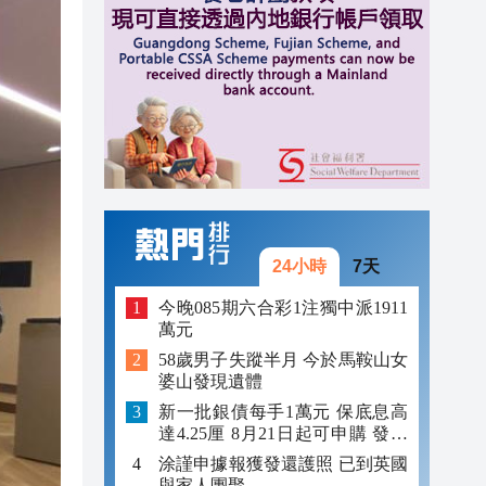
13:42
13:32
13:29
13:02
24小時
7天
今晚085期六合彩1注獨中派1911
萬元
58歲男子失蹤半月 今於馬鞍山女
婆山發現遺體
新一批銀債每手1萬元 保底息高
達4.25厘 8月21日起可申購 發行
金額最多550億
涂謹申據報獲發還護照 已到英國
與家人團聚