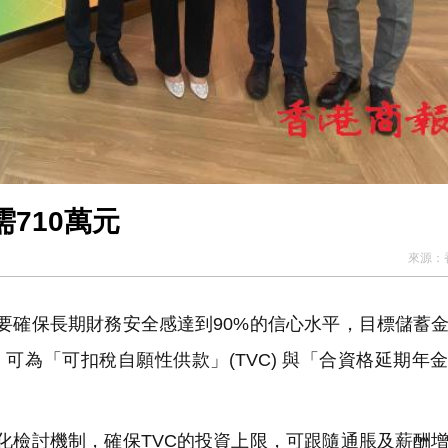
710萬元
來源：
確保長期財務安全感達到90%的信心水平，目標儲蓄
可為「可扣稅自願性供款」(TVC) 與「合資格延期年
檢討機制，確保TVC的投資上限，可跟隨通脹及薪酬