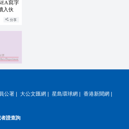
SEA寫字
陸續入伙
分享
員公署
|
大公文匯網
|
星島環球網
|
香港新聞網
|
記者證查詢