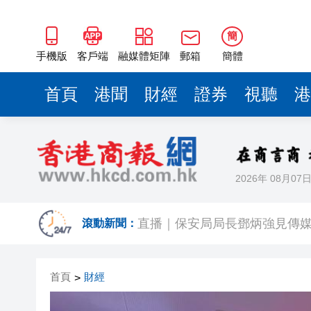
簡
手機版
客戶端
融媒體矩陣
郵箱
簡體
首頁
港聞
財經
證券
視聽
港
2026年 08月07
日本4月底斥6.28萬億日圓干預
滾動新聞：
直播｜保安局局長鄧炳強見傳
有片｜「港媒行八閩·山海共潮
首頁
財經
>
今晚啟德對戰 拜仁維拉可演