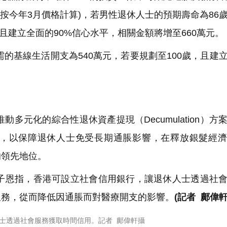
按今年3月價格計算)，若男性退休人士的預期壽命為86
，且建立全面的90%信心水平，相關金額將增至660萬元。
的基線生活開支為540萬元，若要規劃至100歲，且建
元化的綜合性退休資產提現（Decumulation）方
，以保障退休人士免受長期通脹影響，在釋放銀髮經濟
的領先地位。
恩指，香港可設立社會信用銀行，讓退休人士透過社會
服務，從而降低因通脹而對醫療開支的影響。
(記者 鄺偉軒
人士透過社會服務獲取時間信用。記者 鄺偉軒攝