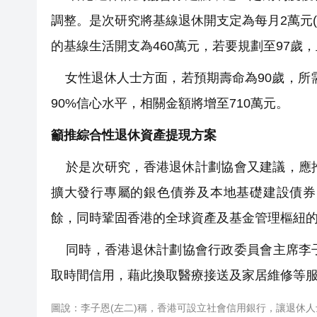
調整。是次研究將基線退休開支定為每月2萬元(
的基線生活開支為460萬元，若要規劃至97歲
女性退休人士方面，若預期壽命為90歲，所需
90%信心水平，相關金額將增至710萬元。
籲推綜合性退休資產提現方案
於是次研究，香港退休計劃協會又建議，應推動多
擴大發行專屬的銀色債券及本地基礎建設債券
餘，同時鞏固香港的全球資產及基金管理樞紐
同時，香港退休計劃協會行政委員會主席李子
取時間信用，藉此換取醫療接送及家居維修等
圖說：李子恩(左二)稱，香港可設立社會信用銀行，讓退休