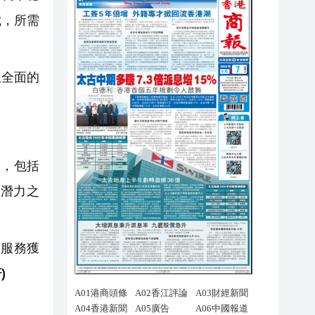
歲，所需
立全面的
案，包括
潛力之
服務獲
)