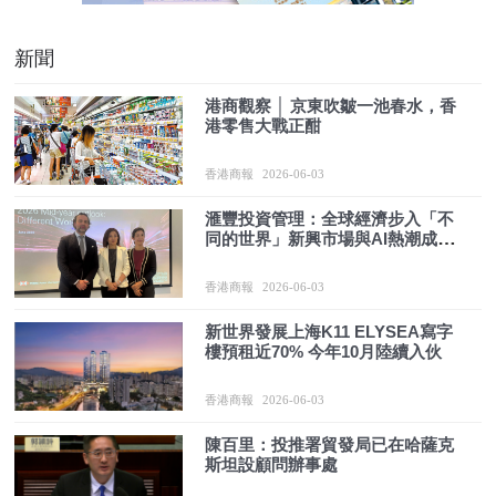
新聞
港商觀察 │ 京東吹皺一池春水，香
港零售大戰正酣
香港商報
2026-06-03
滙豐投資管理：全球經濟步入「不
同的世界」新興市場與AI熱潮成焦
點
香港商報
2026-06-03
新世界發展上海K11 ELYSEA寫字
樓預租近70% 今年10月陸續入伙
香港商報
2026-06-03
陳百里：投推署貿發局已在哈薩克
斯坦設顧問辦事處