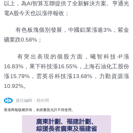
以上，為AI智算互聯提供了全新解決方案。亨通光
電A股今天也以漲停報收；
有色板塊個別發展，中國鋁業漲逾3%，紫金
礦業跌0.58%；
有突出表現的個股方面，曦智科技-P漲
16.83%，果下科技漲16.55%，上海石油化工股份
漲15.79%，雲英谷科技漲13.68%，力勤資源漲
10.92%。
責任編輯：程向明
香港商報版權所有，未經書面允許不得使用。