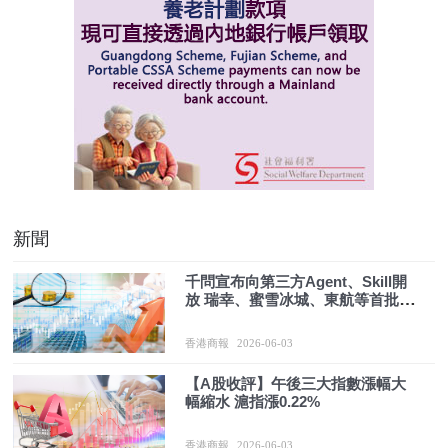
新聞
千問宣布向第三方Agent、Skill開
放 瑞幸、蜜雪冰城、東航等首批接
入
香港商報
2026-06-03
【A股收評】午後三大指數漲幅大
幅縮水 滬指漲0.22%
香港商報
2026-06-03