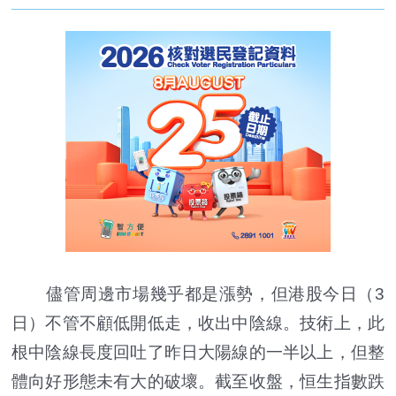
儘管周邊市場幾乎都是漲勢，但港股今日（3
日）不管不顧低開低走，收出中陰線。技術上，此
根中陰線長度回吐了昨日大陽線的一半以上，但整
體向好形態未有大的破壞。截至收盤，恒生指數跌