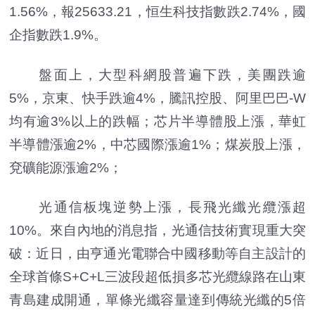
1.56%，報25633.21，恒生科技指數跌2.74%，國
企指數跌1.9%。
盤面上，大型科網股普遍下跌，美團跌逾
5%，京東、快手跌逾4%，騰訊控股、阿里巴巴-W
均有逾3%以上的跌幅；芯片半導體股上漲，華虹
半導體漲逾2%，中芯國際漲逾1%；煤炭股上漲，
兗礦能源漲逾2%；
光通信板塊逆勢上漲，長飛光纖光纜漲超
10%。來自內地的消息指，光通信技術實現重大突
破：近日，由亨通光電聯合中國移動等自主設計的
全球首條S+C+L三波段超低損多芯光纜線路在山東
青島建成開通，單條光纖容量達到傳統光纖的5倍