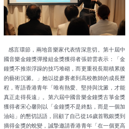
感言環節，兩地音樂家代表情深意切。第十屆中
國音樂金鐘獎彈撥組金獎獲得者張碧雲表示：「金
鐘獎不推崇浮躁的技巧堆砌，而更重視長期積累後
的藝術沉澱。」她以從參賽者到高校教師的成長歷
程，寄語香港青年「唯有熱愛、堅持與沈澱，才能
真正走得長遠」。第六屆中國音樂金鐘獎古箏金獎
獲得者宋心馨則以「金鐘獎不是終點，而是一個加
油站」的懇切話語，回顧了自己從16歲首戰銀獎到
摘得金獎的蛻變，誠摯邀請香港青年「在一個更高