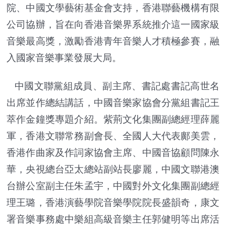
院、中國文學藝術基金會支持，香港聯藝機構有限
公司協辦，旨在向香港音樂界系統推介這一國家級
音樂最高獎，激勵香港青年音樂人才積極參賽，融
入國家音樂事業發展大局。
中國文聯黨組成員、副主席、書記處書記高世名
出席並作總結講話，中國音樂家協會分黨組書記王
萃作金鐘獎專題介紹。紫荊文化集團副總經理薛麗
軍，香港文聯常務副會長、全國人大代表鄺美雲，
香港作曲家及作詞家協會主席、中國音協顧問陳永
華，央視總台亞太總站副站長廖麗，中國文聯港澳
台辦公室副主任朱孟宇，中國對外文化集團副總經
理王璐，香港演藝學院音樂學院院長盛韻奇，康文
署音樂事務處中樂組高級音樂主任郭健明等出席活