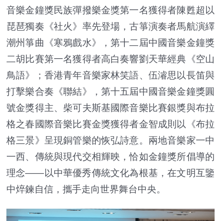
音樂金鐘獎民族彈撥樂金獎第一名獲得者陳甦超以
琵琶獨奏《社火》率先登場，古箏演奏者馬航演繹
潮州箏曲《寒鴉戲水》，第十二屆中國音樂金鐘獎
二胡比賽第一名獲得者高白奏響劉天華經典《空山
鳥語》；香港青年音樂家林笑語、伍濬思以長笛與
打擊樂合奏《聯結》，第十五屆中國音樂金鐘獎圓
號金獎得主、柴可夫斯基國際音樂比賽銀獎與布拉
格之春國際音樂比賽金獎獲得者金智成則以《布拉
格三景》呈現銅管樂的恢弘詩意。兩地音樂家一中
一西、傳統與現代交相輝映，恰如金鐘獎所倡導的
理念——以中華優秀傳統文化為根基，在文明互鑒
中焠鍊自信，攜手走向世界舞台中央。