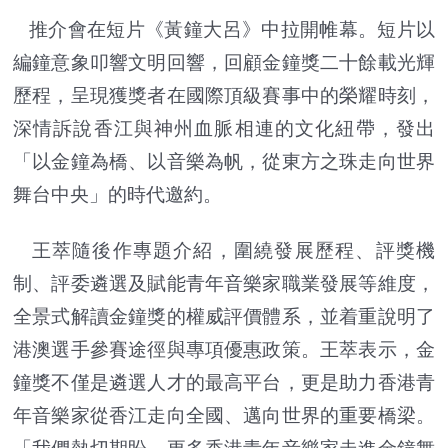
推介會在短片《黃鐘大呂》中拉開帷幕。短片以
編鐘意象叩響文明回響，回顧金鐘獎二十餘載光輝
歷程，呈現獲獎者在國際頂級賽事中的榮耀時刻，
深情訴說香江與神州血脈相連的文化紐帶，發出
「以金鐘為橋、以音樂為帆，從東方之珠走向世界
舞台中央」的時代邀約。
王萃隨後作專題介紹，圍繞發展歷程、評獎機
制、評委遴選及賦能青年音樂家職業發展等維度，
全景式解讀金鐘獎的權威評價體系，並着重說明了
港澳選手參賽途徑與專項優惠政策。王萃表示，金
鐘獎不僅是遴選人才的最高平台，更是助力香港青
年音樂家從香江走向全國、邁向世界的重要橋梁。