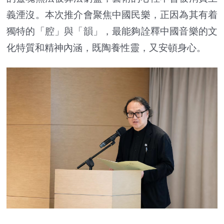
義湮沒。本次推介會聚焦中國民樂，正因為其有着
獨特的「腔」與「韻」，最能夠詮釋中國音樂的文
化特質和精神內涵，既陶養性靈，又安頓身心。