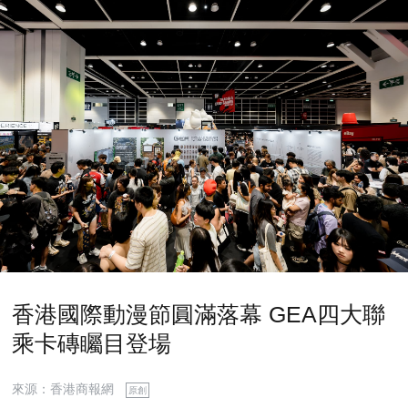
香港國際動漫節圓滿落幕 GEA四大聯
乘卡磚矚目登場
來源：香港商報網
原創