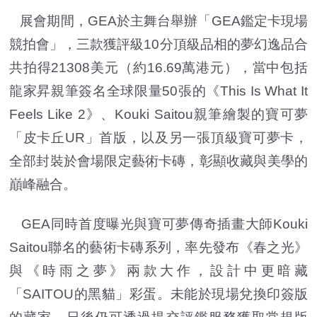
展會期間，GEA於主舞台舉辦「GEA鑑定卡現場
競拍會」，三款獲評級10分頂級品相的夢幻逸品合
共拍得21308美元（約16.69萬港元），當中包括
龍家昇親筆簽名全球限量50張的《This Is What It
Feels Like 2》、Kouki Saitou親筆繪製的寶可夢
「皮卡丘UR」首版，以及另一張頂級寶可夢卡，
全部封裝於會場限定藝術卡磚，彰顯收藏與美學的
巔峰融合。
GEA同時首度曝光與寶可夢傳奇插畫大師Kouki
Saitou聯名的藝術卡磚系列，率先發布《春之光》
與《時雨之夢》兩款大作，設計中更暗藏
「SAITOU的黑貓」彩蛋。未能於現場兌換印簽版