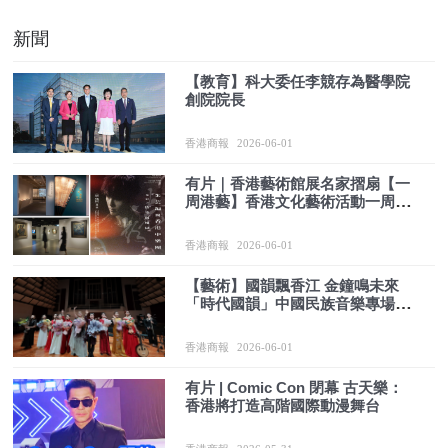
新聞
【教育】科大委任李競存為醫學院
創院院長
香港商報
2026-06-01
有片｜香港藝術館展名家摺扇【一
周港藝】香港文化藝術活動一周菜
單（1/6-7/6）
香港商報
2026-06-01
【藝術】國韻飄香江 金鐘鳴未來
「時代國韻」中國民族音樂專場音
樂會首演圓滿成功
香港商報
2026-06-01
有片 | Comic Con 閉幕 古天樂：
香港將打造高階國際動漫舞台