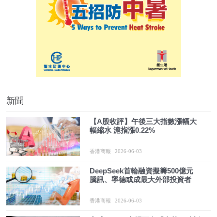
新聞
【A股收評】午後三大指數漲幅大
幅縮水 滬指漲0.22%
香港商報
2026-06-03
DeepSeek首輪融資擬籌500億元
騰訊、寧德或成最大外部投資者
香港商報
2026-06-03