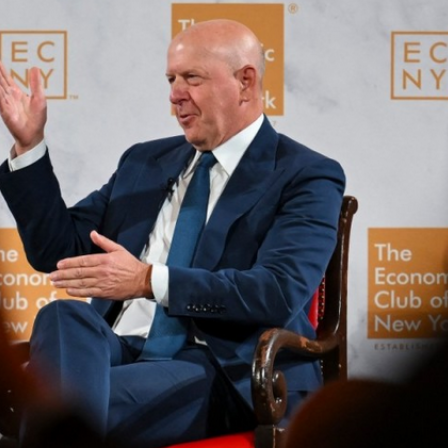
正遇晚高峰 情況危急 鐵騎交警一路開道護送
危駕被捕
飲食正在毀掉很多老人的晚年健康