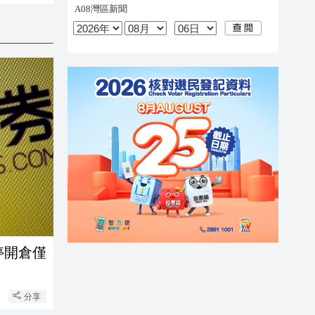
停開倉僅
分享