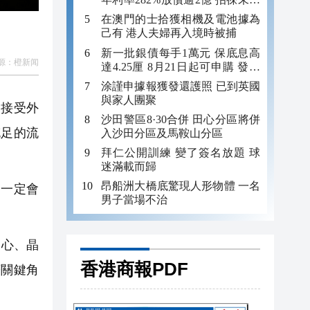
年追數
在澳門的士拾獲相機及電池據為
己有 港人夫婦再入境時被捕
新一批銀債每手1萬元 保底息高
源：
橙新闻
達4.25厘 8月21日起可申購 發行
金額最多550億
涂謹申據報獲發還護照 已到英國
與家人團聚
)接受外
沙田警區8·30合併 田心分區將併
充足的流
入沙田分區及馬鞍山分區
拜仁公開訓練 變了簽名放題 球
迷滿載而歸
昂船洲大橋底驚現人形物體 一名
一定會
男子當場不治
中心、晶
香港商報PDF
著關鍵角