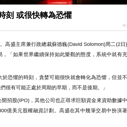
時刻 或很快轉為恐懼
來
主席兼行政總裁蘇德巍(David Solomon)周二(2日
易，「如果世界繼續保持如此樂觀的態度，系統中就有
於恐懼的時刻，貪婪可能很快就會轉化為恐懼，但並不
我們很有可能正處於周期的早期，而不是後期。」
進首次公開招股(IPO)，其他公司也正尋求巨額資金來資助數據
et宣布800億美元股權融資計劃。高盛在其中幾筆交易中扮演