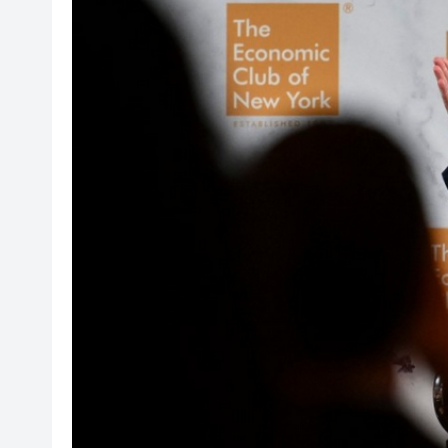
有片丨孕婦羊水破裂即將臨盆 
東涌巴士撞電單車 巴士司機涉
有片丨清淡不等於吃素！ 清淡