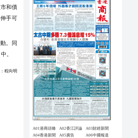
股市和債
伸手可
動。同
目中。
：
程向明