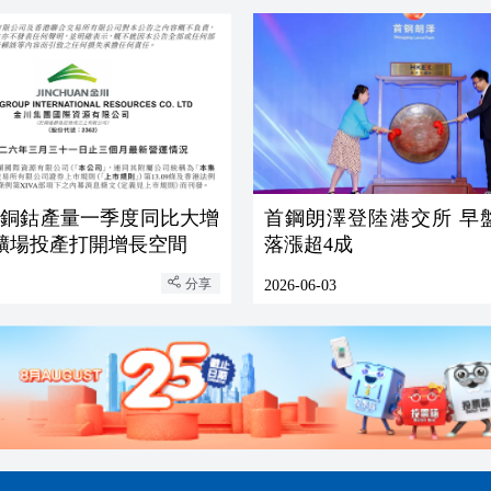
際銅鈷產量一季度同比大增
首鋼朗澤登陸港交所 早
oi礦場投產打開增長空間
落漲超4成
分享
2026-06-03