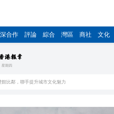
深合作
評論
綜合
灣區
商社
文化
日
星期四
場不變
奇蹟 科技美術雙館比鄰，聯手提升城市文化魅力
件 食環署勒令關閉報警處理
嚴懲發表叛國言論的「爆料者」
點