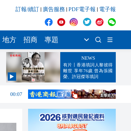
訂報/續訂
廣告服務
PDF電子報
電子報
|
|
|
地方
招商
專題
NEWS
有片丨香港填詞人黎彼得
離世 享年76歲 曾為張國
榮、許冠傑等填詞
00:19
00:07
23:38
23:35
23:17