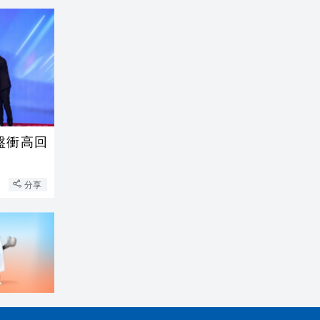
盤衝高回
分享