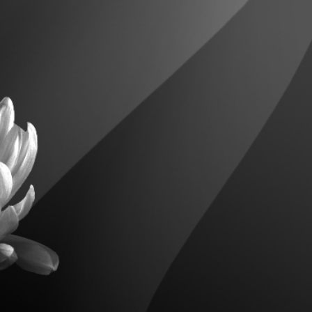
有紀錄以來最高氣溫
 黎家盈與機器人「小航」互動
在穗荔灣啟動