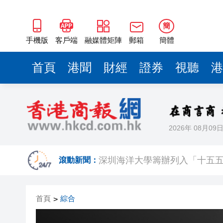
簡
手機版
客戶端
融媒體矩陣
郵箱
簡體
首頁
港聞
財經
證券
視聽
港
2026年 08月09
有片丨陳茂波：下半年辦逾百項
深圳海洋大學籌辦列入「十五
滾動新聞：
香港隊首戰識價盃排名第二 周
首頁
綜合
>
【經濟點評】出海新物種的三
韓國計劃2030年開通北極航線