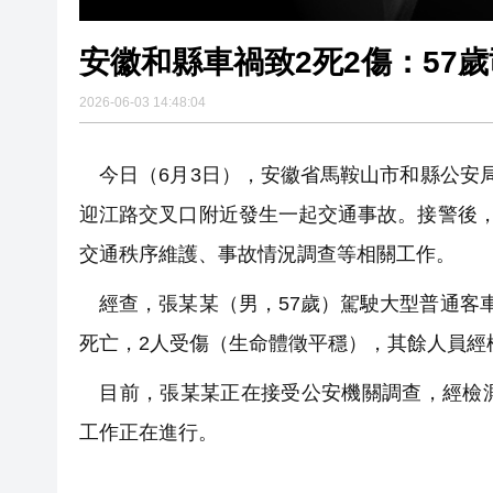
安徽和縣車禍致2死2傷：57
2026-06-03 14:48:04
今日（6月3日），安徽省馬鞍山市和縣公安局發
迎江路交叉口附近發生一起交通事故。接警後，
交通秩序維護、事故情況調查等相關工作。
經查，張某某（男，57歲）駕駛大型普通客
死亡，2人受傷（生命體徵平穩），其餘人員經
目前，張某某正在接受公安機關調查，經檢測
工作正在進行。