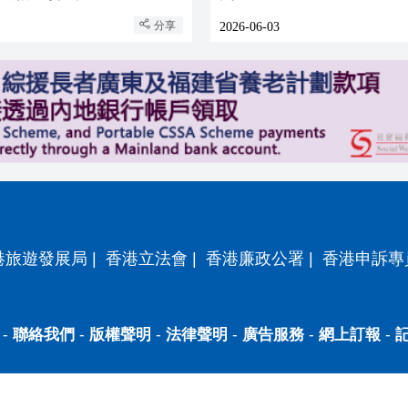
分享
2026-06-03
港旅遊發展局
|
香港立法會
|
香港廉政公署
|
香港申訴專
-
聯絡我們
-
版權聲明
-
法律聲明
-
廣告服務
-
網上訂報
-