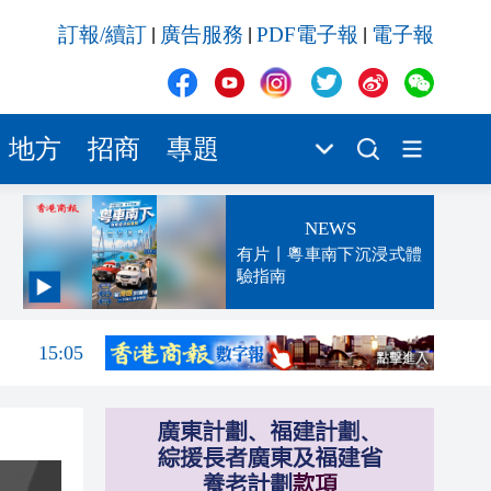
訂報/續訂
廣告服務
PDF電子報
電子報
|
|
|
地方
招商
專題
NEWS
有片丨粵車南下沉浸式體
驗指南
15:06
15:05
14:50
14:45
14:38