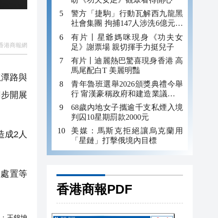
警方「捷駒」行動瓦解西九龍黑
社會集團 拘捕147人涉洗6億元黑
錢
有片丨星爺媽咪現身《功夫女
香港商報網
足》謝票場 親切揮手力挺兒子
有片丨迪麗熱巴驚喜現身香港 高
馬尾配白T 美麗明豔
龍潭路與
青年魯班選舉2026頒獎典禮今舉
行 甯漢豪稱政府和建造業議會做
同步開展
好培訓工作
68歲內地女子攜逾千支私煙入境
判囚10星期罰款2000元
美媒：馬斯克拒絕讓烏克蘭用
造成2人
「星鏈」打擊俄境內目標
處置等
香港商報PDF
：
王錦坤