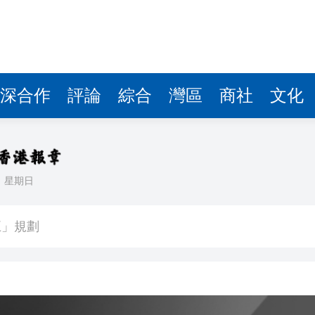
深合作
評論
綜合
灣區
商社
文化
日
星期日
盛事活動 料帶來約59億元消費額
五」規劃
俊樂霍宏聲雅士谷報捷
重敘事躍遷