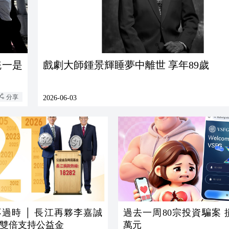
統一是
戲劇大師鍾景輝睡夢中離世 享年89歲
分享
2026-06-03
過時 │ 長江再夥李嘉誠
過去一周80宗投資騙案 損
雙倍支持公益金
萬元