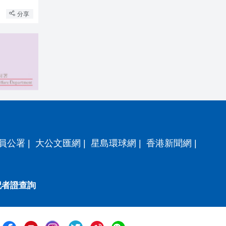
分享
員公署
|
大公文匯網
|
星島環球網
|
香港新聞網
|
記者證查詢