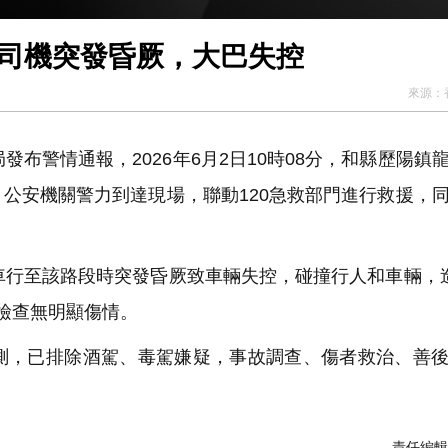
歲司機突發昏厥，大巴失控
來源：
布警情通報，2026年6月2日10時08分，和縣歷陽鎮
公安機關警力到達現場，聯動120急救部門進行救援，
車行至該路段時突發昏厥致車輛失控，碰撞行人和車輛，
檢查無明顯傷情。
，已排除酒駕、毒駕嫌疑，事故調查、傷者救治、善後
責任編輯