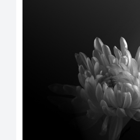
天文台錄得36.8度 是1884年
有片丨神23乘組又解鎖新體驗
穗台港澳青年電競交流灣區行