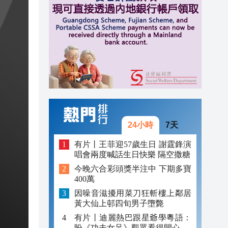
14:30
14:19
14:18
24小時
7天
有片丨王菲迎57歲生日 謝霆鋒演
唱會兩度喊話生日快樂 隔空撒糖
今晚六合彩頭獎半注中 下期多寶
400萬
因噪音滋擾用菜刀狂斬樓上鄰居
黃大仙上邨四旬男子墮斃
有片丨迪麗熱巴跟星爺學粵語：
盼《功夫女足》觀眾看得開心