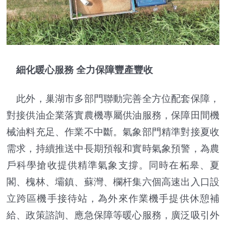
細化暖心服務 全力保障豐產豐收
此外，巢湖市多部門聯動完善全方位配套保障，
對接供油企業落實農機專屬供油服務，保障田間機
械油料充足、作業不中斷。氣象部門精準對接夏收
需求，持續推送中長期預報和實時氣象預警，為農
戶科學搶收提供精準氣象支撐。同時在柘皋、夏
閣、槐林、壩鎮、蘇灣、欄杆集六個高速出入口設
立跨區機手接待站，為外來作業機手提供休憩補
給、政策諮詢、應急保障等暖心服務，廣泛吸引外