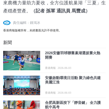
來農機力量助力夏收，全方位護航巢湖「三夏」生
產穩產豐產。
（記者 孫軍 通訊員 馬豐成）
責任編輯：鍾鴻冰
香港商報版權所有，未經書面允許不得使用。
新聞
2026安徽羽球聯賽巢湖選拔賽火熱
開賽
香港商報
2026-06-03
安徽啟動環境日活動 聚力綠色共建
美麗江淮
香港商報
2026-06-03
合肥高新區按下「靜音鍵」 全力護
航中高考