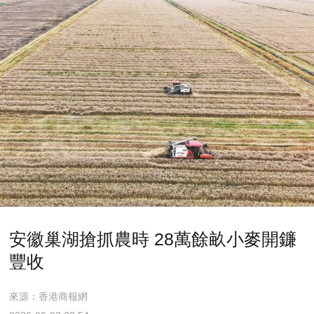
安徽巢湖搶抓農時 28萬餘畝小麥開鐮
豐收
來源：香港商報網