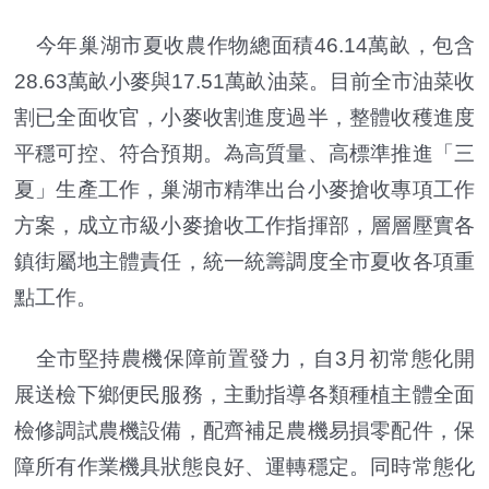
今年巢湖市夏收農作物總面積46.14萬畝，包含
28.63萬畝小麥與17.51萬畝油菜。目前全市油菜收
割已全面收官，小麥收割進度過半，整體收穫進度
平穩可控、符合預期。為高質量、高標準推進「三
夏」生產工作，巢湖市精準出台小麥搶收專項工作
方案，成立市級小麥搶收工作指揮部，層層壓實各
鎮街屬地主體責任，統一統籌調度全市夏收各項重
點工作。
全市堅持農機保障前置發力，自3月初常態化開
展送檢下鄉便民服務，主動指導各類種植主體全面
檢修調試農機設備，配齊補足農機易損零配件，保
障所有作業機具狀態良好、運轉穩定。同時常態化