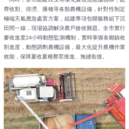
齊收割、排澇、播種等各類農機設備，針對性制定
極端天氣應急處置方案，組建專項包聯服務組下沉
田間一線，現場協調解決農戶搶收難題。全市實行
麥收進度24小時動態監測機制，實時掌握各鄉鎮收
割進度，動態調劑農機設備，最大化提升農機作業
效能，保障夏收夏種壓茬推進、無縫銜接。