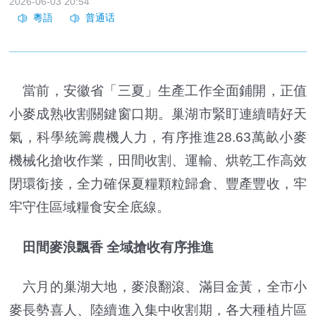
2026-06-03 20:54
當前，安徽省「三夏」生產工作全面鋪開，正值
小麥成熟收割關鍵窗口期。巢湖市緊盯連續晴好天
氣，科學統籌農機人力，有序推進28.63萬畝小麥
機械化搶收作業，田間收割、運輸、烘乾工作高效
閉環銜接，全力確保夏糧顆粒歸倉、豐產豐收，牢
牢守住區域糧食安全底線。
田間麥浪飄香 全域搶收有序推進
六月的巢湖大地，麥浪翻滾、滿目金黃，全市小
麥長勢喜人、陸續進入集中收割期，各大種植片區