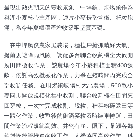
呈現出熱火朝天的豐收景象。中垾鎮、烔煬鎮作為
巢湖小麥核心主產區，連片小麥長勢均衡、籽粒飽
滿，為今年夏糧穩產增收築牢堅實基礎。
在中垾鎮俊農家庭農場，種植戶搶抓晴好天氣、
提前規避降雨風險，調配多台聯合收割機全天候開
展田間搶收作業。該農場今年小麥種植面積400餘
畝，依託高效機械化作業，力爭在短時間內完成全
部收割任務。在烔煬鎮岐陽村大禹農場，500畝小
麥同步開啟規模化集中收割，聯合收割機在田間來
回穿梭，一次性完成收割、脫粒、秸稈粉碎還田等
一體化作業，收割後的飽滿麥粒及時裝車轉運，田
間作業流程規範高效、井然有序。眼下，巢湖各鄉
鎮錯峰統籌推進麥收工作，人機協同高效作業、科