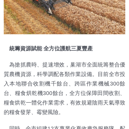
統籌資源賦能 全方位護航三夏豐產
為搶抓農時、提速增效，巢湖市全面統籌整合優
質農機資源，科學調配各類作業設備。目前全市投
入本地聯合收割機千餘台、跨區作業機械300餘
台、糧食烘乾機300餘台，全方位保障田間收割、
糧食烘乾一體化作業需求，有效規避陰雨天氣導致
的糧食發芽、霉變風險。
同時，全市組建12支專業化夏收應急服務隊，配