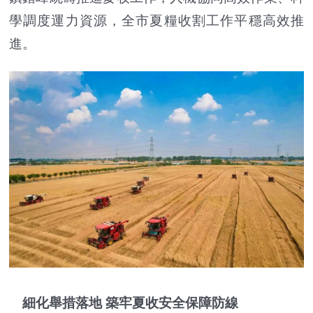
學調度運力資源，全市夏糧收割工作平穩高效推
進。
細化舉措落地 築牢夏收安全保障防線