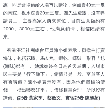
惠，即是會場價給入場市民購物，例如賣40元一隻
的肉粽、梘水粽賣20元三隻。謝先生透露，沒有聘
請員工，主要靠家人前來幫忙，目前生意額約有
2000、3000元左右，他滿意銷情，相信陸續有
來。
香港湛江社團總會店員陳小姐表示，攤檔主打賣
海味，包括花膠、馬友魚、蝦乾、蠔豉，形容「乜
(海味)都有」。她說始終今日是首天展期，入場市
民主要是「行下睇下」，銷情只是一般。至於客人
有否講價？陳小姐表示沒有，因為他們攤檔的價
錢，「標出嚟都好平」，價錢相當合理，所以沒有
講價。
(記者 葉家亨、蔡啟文、實習記者 陳墨菡)