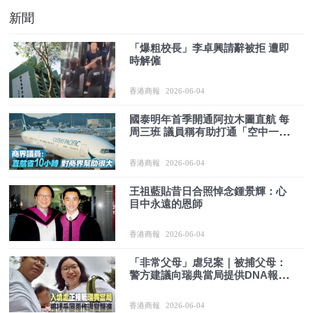
新聞
「爆粗校長」李卓興請辭被拒 遭即
時解僱
香港商報
2026-06-04
國泰明年首季開通阿拉木圖直航 每
周三班 議員稱有助打通「空中一帶
一路」
香港商報
2026-06-04
王祖藍貼昔日合照悼念鍾景輝：心
目中永遠的恩師
香港商報
2026-06-04
「非常父母」虐兒案｜被捕父母：
警方建議向瑞典當局提供DNA報告
證明與Lily親子關係
香港商報
2026-06-04