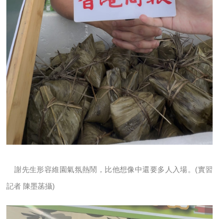
謝先生形容維園氣氛熱鬧，比他想像中還要多人入場。(實習
記者 陳墨菡攝)