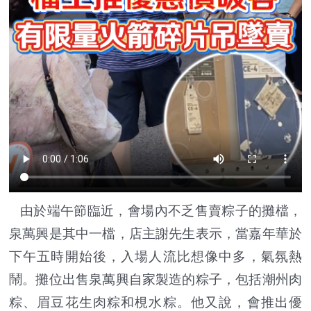
由於端午節臨近，會場內不乏售賣粽子的攤檔，
泉萬興是其中一檔，店主謝先生表示，當嘉年華於
下午五時開始後，入場人流比想像中多，氣氛熱
鬧。攤位出售泉萬興自家製造的粽子，包括潮州肉
粽、眉豆花生肉粽和梘水粽。他又說，會推出優