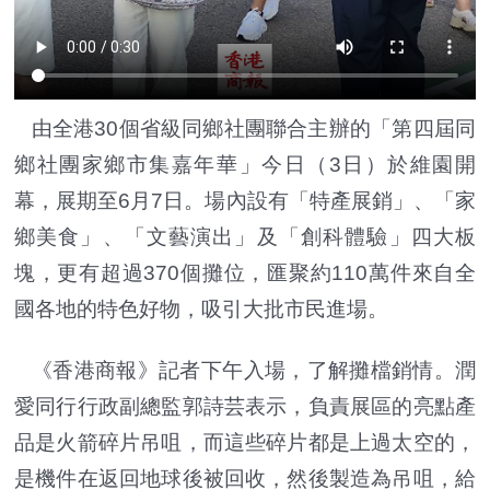
由全港30個省級同鄉社團聯合主辦的「第四屆同
鄉社團家鄉市集嘉年華」今日（3日）於維園開
幕，展期至6月7日。場內設有「特產展銷」、「家
鄉美食」、「文藝演出」及「創科體驗」四大板
塊，更有超過370個攤位，匯聚約110萬件來自全
國各地的特色好物，吸引大批市民進場。
《香港商報》記者下午入場，了解攤檔銷情。潤
愛同行行政副總監郭詩芸表示，負責展區的亮點產
品是火箭碎片吊咀，而這些碎片都是上過太空的，
是機件在返回地球後被回收，然後製造為吊咀，給