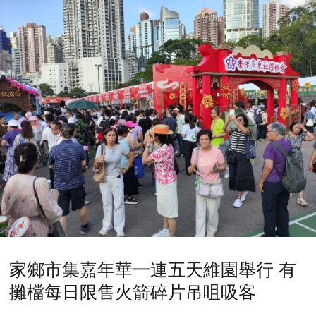
家鄉市集嘉年華一連五天維園舉行 有
攤檔每日限售火箭碎片吊咀吸客