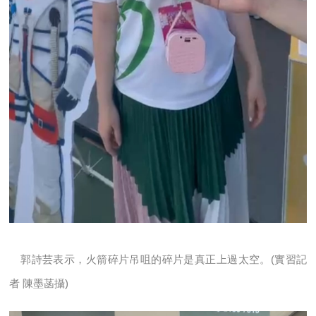
郭詩芸表示，火箭碎片吊咀的碎片是真正上過太空。(實習記
者 陳墨菡攝)