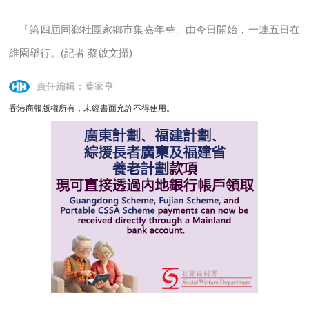
「第四屆同鄉社團家鄉市集嘉年華」由今日開始，一連五日在
維園舉行。(記者 蔡啟文攝)
責任編輯：葉家亨
香港商報版權所有，未經書面允許不得使用。