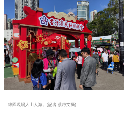
維園現場人山人海。(記者 蔡啟文攝)