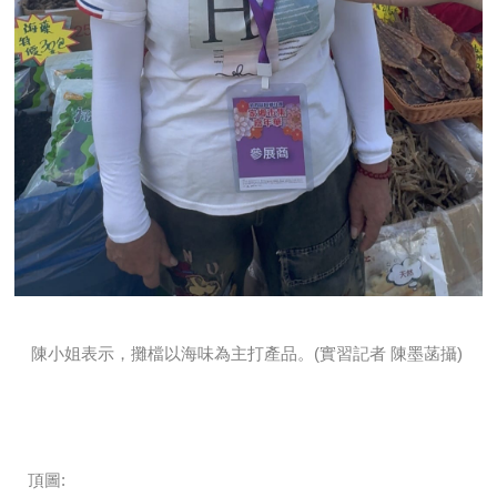
陳小姐表示，攤檔以海味為主打產品。(實習記者 陳墨菡攝)
頂圖: