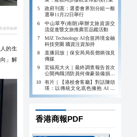
政府刊憲：選委會界別分組一般
選舉11月22日舉行
中山翠亨(南朗)舉辦文旅資源交
香港商報網
流促進暨文旅推薦官品鑑活動
MJZ Technology AI合規跨境金融
科技突圍 國資注資加持
人的生
直播回放｜保安局局長鄧炳強見
傳媒
向」解
宏福苑大火｜最終調查報告首次
公開殉職消防員何偉豪裝備損毀
照片
有片｜【港校會客廳】對話陳頌
瑛：以傳統文化底色擁抱 AI 藝
術新發展
香港商報PDF