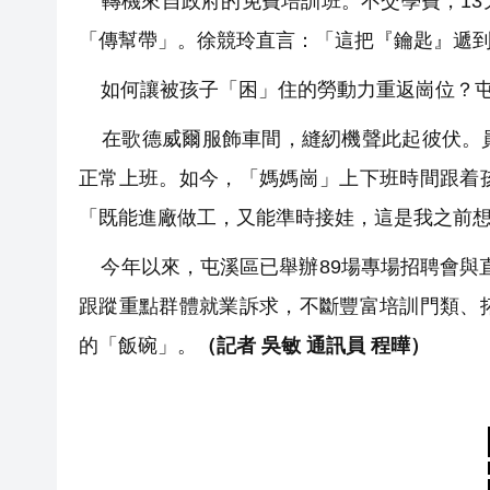
轉機來自政府的免費培訓班。不交學費，13
「傳幫帶」。徐競玲直言：「這把『鑰匙』遞
如何讓被孩子「困」住的勞動力重返崗位？屯
在歌德威爾服飾車間，縫紉機聲此起彼伏。員
正常上班。如今，「媽媽崗」上下班時間跟着
「既能進廠做工，又能準時接娃，這是我之前
今年以來，屯溪區已舉辦89場專場招聘會與直
跟蹤重點群體就業訴求，不斷豐富培訓門類、
的「飯碗」。
（記者 吳敏 通訊員 程曄）