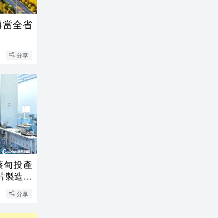
勇當全省
分享
蔡甸投產
片製造短
分享