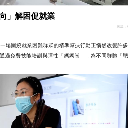
皖屯溪「靶向」解困促就業
來源：
一場圍繞就業困難群眾的精準幫扶行動正悄然改變許多
通過免費技能培訓與彈性「媽媽崗」，為不同群體「靶