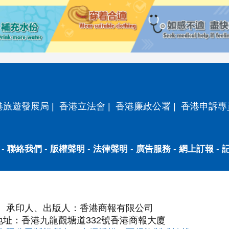
港旅遊發展局
|
香港立法會
|
香港廉政公署
|
香港申訴專
-
聯絡我們
-
版權聲明
-
法律聲明
-
廣告服務
-
網上訂報
-
承印人、出版人：香港商報有限公司
地址：香港九龍觀塘道332號香港商報大廈