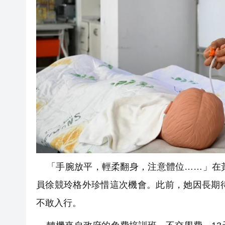
「手腕放平，輕柔翻身，注意體位……」在黃
員徐競玲格外珍惜這次機會。此前，她因長期
不敢入行。