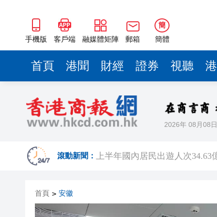
簡
手機版
客戶端
融媒體矩陣
郵箱
簡體
首頁
港聞
財經
證券
視聽
港
2026年 08月08
東涌巴士與電單車相撞 鐵騎士
上半年國內居民出遊人次34.63億
滾動新聞：
伊朗媒體公布「美以被擊落戰
首頁
安徽
>
【名家指點】資金狂掃商業地產
警方青衣長發邨打擊非法街頭賭