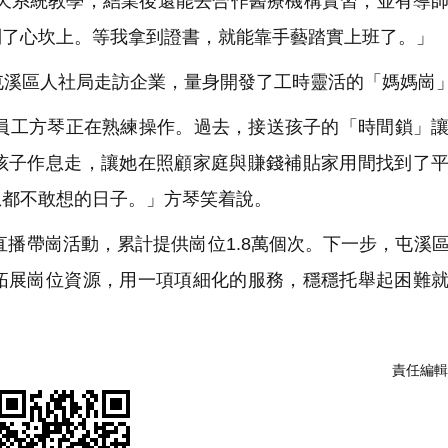
天系統教學，結業後還能去合作醫療機構實習，並有導
到了心坎上。等我拿到證書，就能靠手藝踏實上班了。」
溪區人社局走訪企業，量身開發了工時靈活的「媽媽崗
工方琴正在熟練操作。過去，接送孩子的「時間鎖」讓
孩子作息走，讓她在照顧家庭與賺錢補貼家用間找到了
想都不敢想的日子。」方琴笑着說。
播帶崗活動，累計提供崗位1.8萬個次。下一步，屯溪
拓展崗位資源，用一項項細化的服務，穩穩托舉起困難
責任編輯