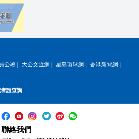
員公署
|
大公文匯網
|
星島環球網
|
香港新聞網
|
記者證查詢
聯絡我們