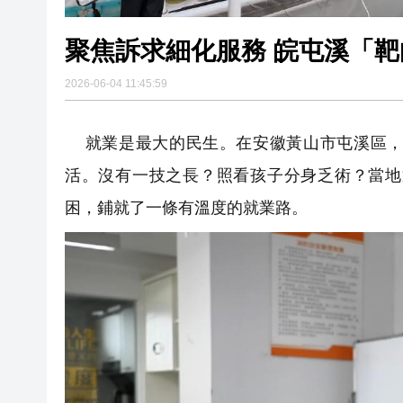
聚焦訴求細化服務 
2026-06-04 11:45:59
就業是最大的民生。在安徽黃山市屯溪區，
活。沒有一技之長？照看孩子分身乏術？當地
困，鋪就了一條有溫度的就業路。