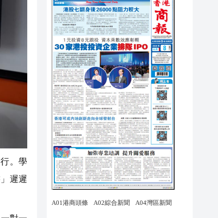
行。學
書」遲遲