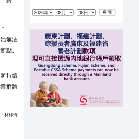
師一對一
」。
她無法
平衡點。
區將持續
就業群體
：
林梓琦