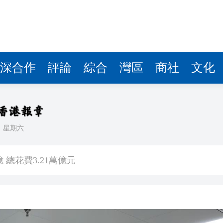
深合作
評論
綜合
灣區
商社
文化
日
星期六
捲車底留醫14小時不治
 總花費3.21萬億元
機殘骸照片」
 鞏固之後能否U型反彈？
博 拘捕3名本地男