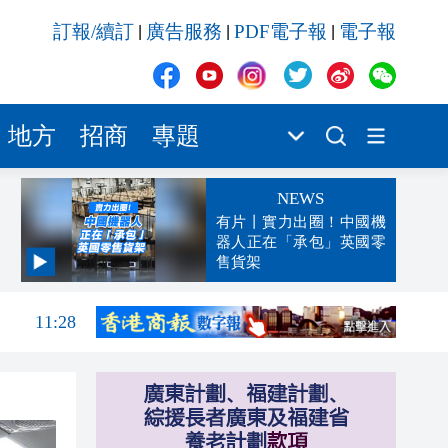
訂報/續訂
廣告服務
PDF電子報
電子報
|
|
|
地方
招商
專題
NEWS
有片丨實力出圈！中國機
器人正在「承包」英國零
售貨架
11:40
11:28
11:24
11:19
11:11