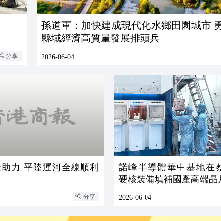
孫道軍：加快建成現代化水鄉田園城市 
縣域經濟高質量發展排頭兵
分享
2026-06-04
運河全線順利
諾峰半導體華中基地在
硬核裝備填補國產高端晶
板
分享
2026-06-04