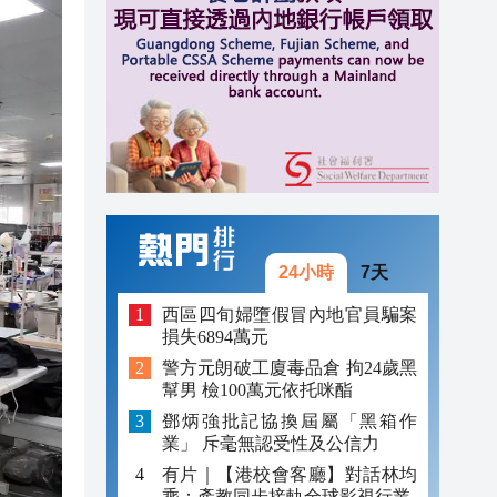
11:10
11:03
10:53
24小時
7天
西區四旬婦墮假冒內地官員騙案
損失6894萬元
警方元朗破工廈毒品倉 拘24歲黑
幫男 檢100萬元依托咪酯
鄧炳強批記協換屆屬「黑箱作
業」 斥毫無認受性及公信力
有片｜【港校會客廳】對話林均
乘：產教同步接軌全球影視行業