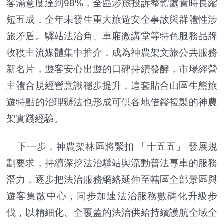
客滿意度達到98%，全區涉旅投訴整體處置時長縮
短五成，全年未發生重大旅遊安全事故與群體性涉
旅矛盾。驛站法治角、車廂微講堂等特色服務品牌
收穫主流媒體集中推介，成為神農架文旅公共服務
新名片，遊客安心出遊的口碑持續發酵，市場經營
主體合規經營意識穩步提升，這套貼合山區生態旅
遊特點的治理辦法也形成可供各地借鑑複製的神農
架實踐經驗。
下一步，神農架林區將緊扣 「十五五」 發展規
劃要求，持續深挖法治驛站與流動普法專車的服務
潛力，逐步把法治服務網絡延伸至轄區全部景區與
遊客集散中心，同步加速法治服務數碼化升級步
伐，以精細化、全覆蓋的法治供給持續護航全域全