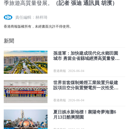
季旅遊高質量發展。
（記者 張迪 通訊員 胡濱）
責任編輯：林梓琦
香港商報版權所有，未經書面允許不得使用。
新聞
孫道軍：加快建成現代化水鄉田園
城市 勇當全省縣域經濟高質量發展
排頭兵
香港商報
2026-06-04
世界首套煤制烯烴工業裝置升級建
設項目空分裝置變電所一次性受電
成功
香港商報
2026-06-04
夏日娛水新地標！襄陽奇夢海灘6
月13日酷爽開園