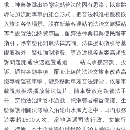
求，神農架跳出靜態定點普法的固有思路，以實體
驛站加流動專車的組合形式，把普法和維權服務嵌
入旅途各個場景。設在新華客運站的法治文旅驛站
專門設置法治閱覽專區，配齊法律典籍與便民辦事
指引，除常態化開展法律諮詢、法律援助指引等基
礎服務外，聚焦強制消費、導遊違規等遊客高頻投
訴問題開通快速處置通道，一站式承接諮詢、投
訴、調解各類事項。配套上線的法治文旅車改造高
鐵專線運營車輛，變身移動車廂普法課堂，依靠車
載視頻循環播放普法短片、隨車發放定製普法手
冊，穿插法治問答小遊戲，把消費者權益保護、生
態保護相關法條融入沿途山水風光之中，日均服務
遊客超1500人次。當地遴選司法行政、文旅行
業、律所、本土企業等領域骨幹共30人受聘成為法