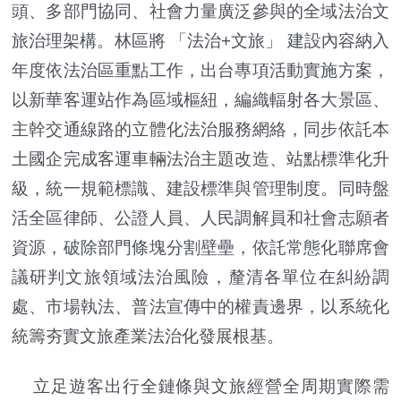
頭、多部門協同、社會力量廣泛參與的全域法治文
旅治理架構。林區將 「法治+文旅」 建設內容納入
年度依法治區重點工作，出台專項活動實施方案，
以新華客運站作為區域樞紐，編織輻射各大景區、
主幹交通線路的立體化法治服務網絡，同步依託本
土國企完成客運車輛法治主題改造、站點標準化升
級，統一規範標識、建設標準與管理制度。同時盤
活全區律師、公證人員、人民調解員和社會志願者
資源，破除部門條塊分割壁壘，依託常態化聯席會
議研判文旅領域法治風險，釐清各單位在糾紛調
處、市場執法、普法宣傳中的權責邊界，以系統化
統籌夯實文旅產業法治化發展根基。
立足遊客出行全鏈條與文旅經營全周期實際需