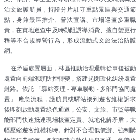
治文旅護航員，持證分片駐守重點景區與交通節
點，身兼景區推介、普法宣講、市場巡查多重職
責，在實地巡查中及時勸阻誘導消費、擅自變更行
程等不合規經營行為，形成流動式文旅法治防護
網。
在矛盾處置層面，林區推動治理邏輯從事後被動
處置向前端源頭防控轉變，搭建起閉環化糾紛處置
鏈路。依託 「驛站受理 - 專車聯動 - 多部門協同處
置」 應急流程，護航員或驛站接到遊客維權訴求
後即刻啟動處置綠色通道，公安、文旅、市監等職
能部門快速抵達現場核查定責、就地化解矛盾，大
幅壓縮遊客維權耗時。針對不合理低價游、強制購