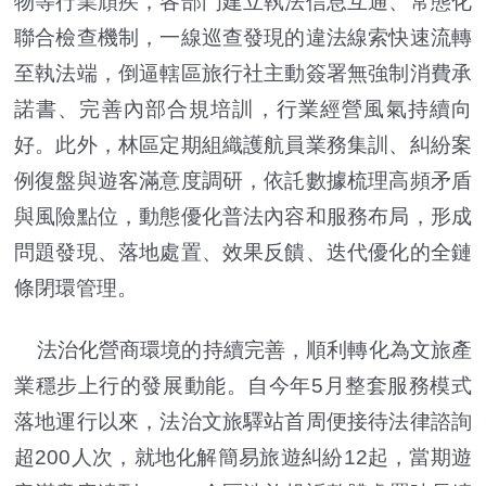
物等行業頑疾，各部門建立執法信息互通、常態化
聯合檢查機制，一線巡查發現的違法線索快速流轉
至執法端，倒逼轄區旅行社主動簽署無強制消費承
諾書、完善內部合規培訓，行業經營風氣持續向
好。此外，林區定期組織護航員業務集訓、糾紛案
例復盤與遊客滿意度調研，依託數據梳理高頻矛盾
與風險點位，動態優化普法內容和服務布局，形成
問題發現、落地處置、效果反饋、迭代優化的全鏈
條閉環管理。
法治化營商環境的持續完善，順利轉化為文旅產
業穩步上行的發展動能。自今年5月整套服務模式
落地運行以來，法治文旅驛站首周便接待法律諮詢
超200人次，就地化解簡易旅遊糾紛12起，當期遊