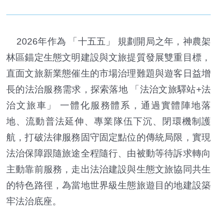
2026年作為 「十五五」 規劃開局之年，神農架
林區錨定生態文明建設與文旅提質發展雙重目標，
直面文旅新業態催生的市場治理難題與遊客日益增
長的法治服務需求，探索落地 「法治文旅驛站+法
治文旅車」 一體化服務體系，通過實體陣地落
地、流動普法延伸、專業隊伍下沉、閉環機制護
航，打破法律服務固守固定點位的傳統局限，實現
法治保障跟隨旅途全程隨行、由被動等待訴求轉向
主動靠前服務，走出法治建設與生態文旅協同共生
的特色路徑，為當地世界級生態旅遊目的地建設築
牢法治底座。