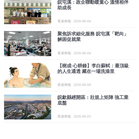
皖屯溪：政企聯動暖童心 溫情相伴
助成長
香港商報
2026-06-04
聚焦訴求細化服務 皖屯溪「靶向」
解困促就業
香港商報
2026-06-04
【樹成·心耕錄】李白蘇軾：最頂級
的人生通透 藏在一場洗澡里
香港商報
2026-06-04
皖歙縣經開區：壯規上矩陣 強工業
底盤
香港商報
2026-06-03