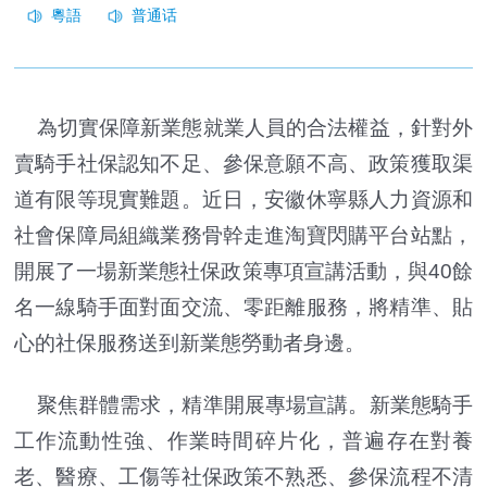
為切實保障新業態就業人員的合法權益，針對外
賣騎手社保認知不足、參保意願不高、政策獲取渠
道有限等現實難題。近日，安徽休寧縣人力資源和
社會保障局組織業務骨幹走進淘寶閃購平台站點，
開展了一場新業態社保政策專項宣講活動，與40餘
名一線騎手面對面交流、零距離服務，將精準、貼
心的社保服務送到新業態勞動者身邊。
聚焦群體需求，精準開展專場宣講。新業態騎手
工作流動性強、作業時間碎片化，普遍存在對養
老、醫療、工傷等社保政策不熟悉、參保流程不清