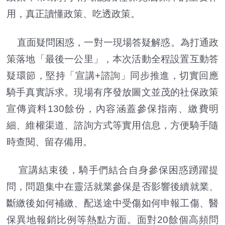
用，真正讀懂政策、吃透政策。
直面疑問困惑，一對一現場答疑解惑。為打通政
策落地「最後一公里」，本次活動全程設置互動答
疑環節，堅持「宣講+諮詢」同步推進，切實回應
騎手真實訴求。現場有序發放圖文並茂的社保政策
宣傳資料130餘份，內容涵蓋參保指南、繳費明
細、維權渠道、諮詢方式等實用信息，方便騎手隨
時查閱、留存備用。
宣講結束後，騎手們結合自身參保困惑踴躍提
問，問題集中在靈活就業參保是否影響後續就業、
斷繳後如何補繳、配送途中受傷如何申報工傷、醫
保異地報銷比例等熱點方面。面對20餘個高頻問