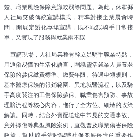
楚、職業風險保障意識較弱等問題。為此，休寧縣
人社局突破傳統宣講模式，精準對接企業晨會時
間，開展定製化專場宣講，既不耽誤騎手日常接
單，又實現了服務與就業兩不誤。
宣講現場，人社局業務骨幹立足騎手職業特點，
用通俗易懂的生活化語言，圍繞靈活就業人員養老
保險的參保繳費標準、繳費年限、待遇申領規則，
基本醫療保險的報銷範圍、異地就醫流程，以及騎
手高度關注的工傷保險參保、職業傷害預防、事故
理賠流程等核心內容，進行了全方位、細緻的政策
解讀。同時，結合外賣配送途中常見的交通事故、
意外摔傷等典型風險案例，直觀普及職業傷害保險
政策，幫助騎手清晰認識社保兜底保障的重要作