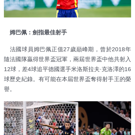
姆巴佩：劍指最佳射手
法國球員姆巴佩正值27歲巔峰期，曾於2018年
隨法國隊贏得世界盃冠軍，兩屆世界盃中他共射入
12球，差4球追平德國選手米洛斯拉夫·克洛澤的16
球歷史紀錄。有可能在本屆世界盃奪得射手王的榮
譽。