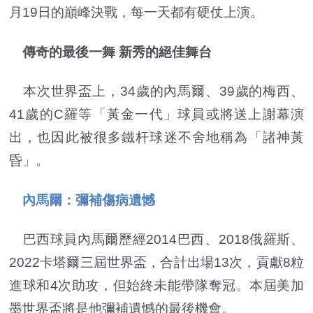
月19日的巔峰決戰，每一天都有硬仗上演。
傳奇的最後一舞 新秀的絕佳舞台
本次世界盃上，34歲的內馬爾、39歲的梅西、
41歲的C羅等「黃金一代」球員或將送上謝幕演
出，也因此被很多鐵杆球迷不舍地稱為「諸神黃
昏」。
內馬爾：彌補傷病遺憾
巴西球員內馬爾歷經2014巴西、2018俄羅斯、
2022卡塔爾三屆世界盃，合計出場13次，貢獻8粒
進球和4次助攻，但始終未能帶隊奪冠。本屆美加
墨世界盃將是他彌補遺憾的最後機會。