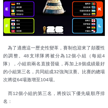
為了適應這一歷史性變革，賽制也迎來了顛覆性
的調整。48支球隊將被分為12個小組（每組4
隊），小組前兩名直接晉級，再加上8個成績最好
的小組第三名，共同組成32強淘汰賽。比賽的總場
次將從64場激增至104場。
而12個小組的第三名，將按以下優先級順序排
名：