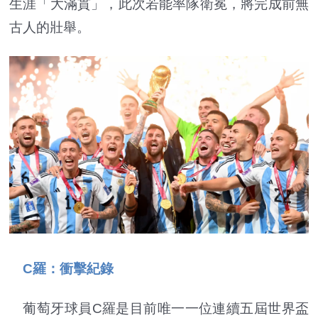
生涯「大滿貫」，此次若能率隊衛冕，將完成前無
古人的壯舉。
C羅：衝擊紀錄
葡萄牙球員C羅是目前唯一一位連續五屆世界盃