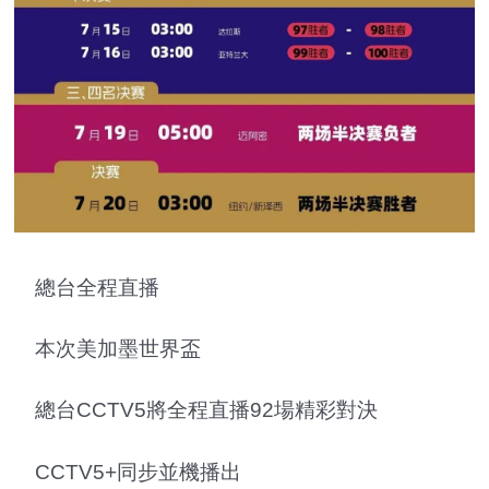
總台全程直播
本次美加墨世界盃
總台CCTV5將全程直播92場精彩對決
CCTV5+同步並機播出