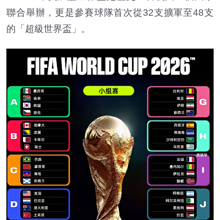
聯合舉辦，更是參賽球隊首次從32支擴軍至48支
的「超級世界盃」。