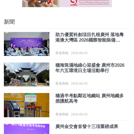
新聞
助力優質科創項目扎根廣州 落地粵
港澳大灣區 2026國際智能裝備技術
與高端製造產業會議在廣州舉行
香港商報
2026-06-03
穗海珠濕地綠心迎盛會 廣州市2026
年六五環境日主場活動舉行
香港商報
2026-06-03
穗過半考點鄰近地鐵站 廣州地鐵多
措護航高考
香港商報
2026-06-03
廣州金交會首發十三項重磅成果