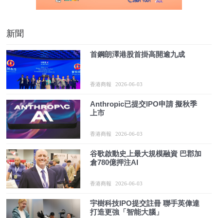
新聞
首鋼朗澤港股首掛高開逾九成
香港商報
2026-06-03
Anthropic已提交IPO申請 擬秋季
上市
香港商報
2026-06-03
谷歌啟動史上最大規模融資 巴郡加
倉780億押注AI
香港商報
2026-06-03
宇樹科技IPO提交註冊 聯手英偉達
打造更強「智能大腦」