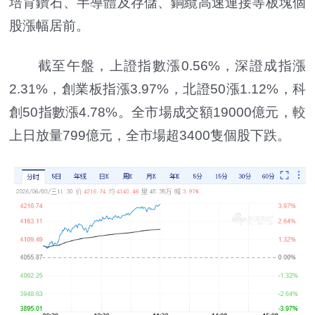
培育鑽石、半導體及存儲、銅纜高速連接等板塊個
股漲幅居前。
截至午盤，上證指數漲0.56%，深證成指漲
2.31%，創業板指漲3.97%，北證50漲1.12%，科
創50指數漲4.78%。全市場成交額19000億元，較
上日放量799億元，全市場超3400隻個股下跌。