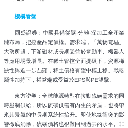
機構看盤
國盛證券：中國具備從礦-分離-深加工全產業
鏈布局，把控產品定價權。需求端，「萬物電驅」
大勢所趨，下游磁材或長期受益於電動車、機器人
等應用場景增長。在稀土管控全面提級下，資源稀
缺性與進一步凸顯，稀土價格有望中樞上移。戰略
屬性加持下，權益端或受益於EPS與PE雙擊。
東方證券：全球能源轉型在拉動硫磺需求的同
時壓制供給，所以硫磺供需有內生的矛盾，也將帶
來其景氣的中長期系統性抬升。即使地緣衝突的影
響徹底消除，硫磺價格也很難回到過去的水平。非