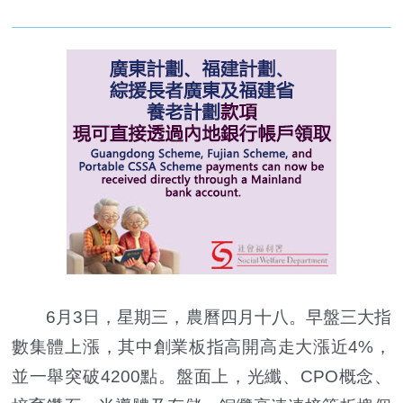
6月3日，星期三，農曆四月十八。早盤三大指
數集體上漲，其中創業板指高開高走大漲近4%，
並一舉突破4200點。盤面上，光纖、CPO概念、