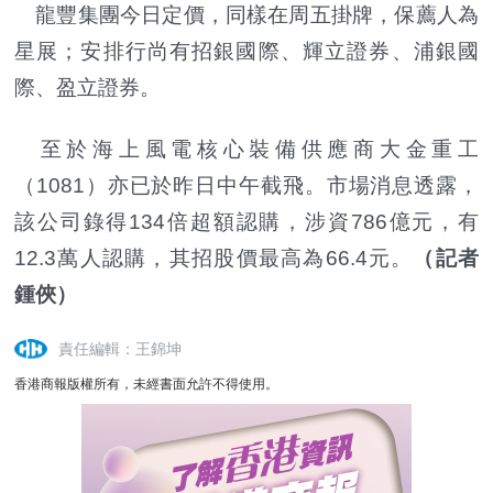
龍豐集團今日定價，同樣在周五掛牌，保薦人為
星展；安排行尚有招銀國際、輝立證券、浦銀國
際、盈立證券。
至於海上風電核心裝備供應商大金重工
（1081）亦已於昨日中午截飛。市場消息透露，
該公司錄得134倍超額認購，涉資786億元，有
12.3萬人認購，其招股價最高為66.4元。
（記者
鍾俠）
責任編輯：王錦坤
香港商報版權所有，未經書面允許不得使用。