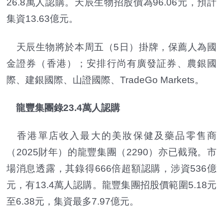
26.8萬人認購。天辰生物招股價為96.06元，預計
集資13.63億元。
天辰生物將於本周五（5日）掛牌，保薦人為國
金證券（香港）；安排行尚有廣發証券、農銀國
際、建銀國際、山證國際、TradeGo Markets。
龍豐集團錄23.4萬人認購
香港單店收入最大的美妝保健及藥品零售商
（2025財年）的龍豐集團（2290）亦已截飛。市
場消息透露，其錄得666倍超額認購，涉資536億
元，有13.4萬人認購。龍豐集團招股價範圍5.18元
至6.38元，集資最多7.97億元。