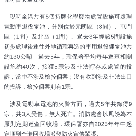
現時全港共有5個持牌化學廢物處置設施可處理
電動車退役電池，分別位於元朗區（3間）、屯門
區（1間）及北區（1間）。過去3年經該5間設施
初步處理後運往外地循環再造的車用退役鋰電池共
約130公噸。過去5年，環保署平均每年巡查相關
設施約40次，接獲5宗涉及非法貯存或處置的投
訴，當中不涉及檢控個案；沒有收到涉及非法出口
的投訴，檢控個案則有1宗。
涉及電動車電池的火警方面，過去5年共錄得9
宗，共3人受傷，無人死亡。消防處會以風險為本
原則定期巡查回收場，環保署亦自2025年年中起
定期到全港回收場派發防火宣傳單張。