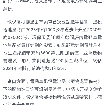
計於2026年6月投入運作，將退役電池轉化為再生
黑粉。
環保署根據過去電動車首次登記數字估算，退役
電池量將由2026年約1300公噸逐步上升至2030年
約6700公噸。環保署委託獨立顧問評估電動車電
池生產者責任計劃的影響，結果顯示計劃預計為本
地生產總值帶來約6600萬元附加價值，並為廢物
管理及回收行業創造超過100個全職職位，約佔
2024年相關行業總勞動力的3%。
進口方面，電動車退役電池受《廢物處置條例》
下的廢物進口許可證制度監管，申請人須提交運輸
證明文件，環保署會審核物料性質及運輸安排，確
保符合安全要求。