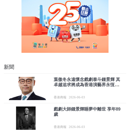
新聞
葉傲冬永遠懷念戲劇泰斗鍾景輝 其
卓越追求將成為香港演藝界永恆典
範
香港商報
2026-06-03
戲劇大師鍾景輝睡夢中離世 享年89
歲
香港商報
2026-06-03