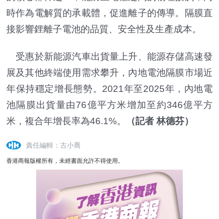
時作為電解質的承載體，促進離子的傳導。隔膜直
接影響鋰離子電池的品質、安全性及生產成本。
受惠於新能源汽車出貨量上升、能源存儲高速發
展及其他終端使用需求攀升，內地電池隔膜市場近
年保持穩定增長態勢。2021年至2025年，內地電
池隔膜出貨量由76億平方米增加至約346億平方
米，複合年增長率為46.1%。
（記者 林德芬）
責任編輯：古小喬
香港商報版權所有，未經書面允許不得使用。