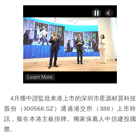
4月獲中證監批來港上市的深圳市星源材質科技
股份（300568.SZ）通過港交所（388）上市聆
訊，擬在本港主板掛牌。獨家保薦人中信建投國
際。