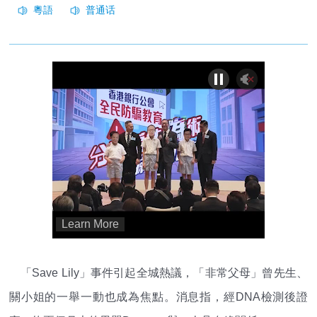
「Save Lily」事件引起全城熱議，「非常父母」曾先生、
關小姐的一舉一動也成為焦點。消息指，經DNA檢測後證