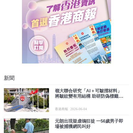
新聞
嶺大聯合研究「AI＋可皺摺材料」
將皺紋變有用結構 助研防偽標籤、
人工器官及柔性電池
香港商報
2026-06-04
元朗出現疑虐鴿狂徒 一56歲男子即
場被捕獲網民叫好