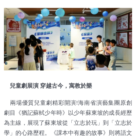
兒童劇展演 穿越古今，寓教於樂
兩場優質兒童劇精彩開演!海南省演藝集團原創
劇目《猶記蘇軾少年時》以少年蘇東坡的成長經歷
為主線，展現了蘇東坡從「立志於玩」到「立志於
學」的心路歷程。《課本中有趣的故事》則將語文