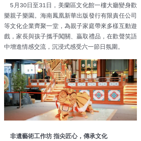
5月30日至31日，美蘭區文化館一樓大廳變身歡
樂親子樂園。海南鳳凰新華出版發行有限責任公司
等文化企業齊聚一堂，為親子家庭帶來多樣互動遊
戲，家長與孩子攜手闖關、贏取禮品，在歡聲笑語
中增進情感交流，沉浸式感受六一節日氛圍。
非遺藝術工作坊 指尖匠心，傳承文化