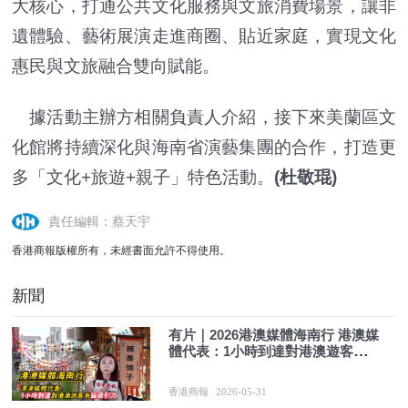
大核心，打通公共文化服務與文旅消費場景，讓非
遺體驗、藝術展演走進商圈、貼近家庭，實現文化
惠民與文旅融合雙向賦能。
據活動主辦方相關負責人介紹，接下來美蘭區文
化館將持續深化與海南省演藝集團的合作，打造更
多「文化+旅遊+親子」特色活動。
(杜敬琨)
責任編輯：蔡天宇
香港商報版權所有，未經書面允許不得使用。
新聞
有片｜2026港澳媒體海南行 港澳媒
體代表：1小時到達對港澳遊客有
強吸引力
香港商報
2026-05-31