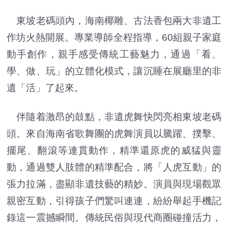
東坡老碼頭內，海南椰雕、古法香包兩大非遺工
作坊火熱開展。專業導師全程指導，60組親子家庭
動手創作，親手感受傳統工藝魅力，通過「看、
學、做、玩」的立體化模式，讓沉睡在展廳里的非
遺「活」了起來。
伴隨着激昂的鼓點，非遺虎舞快閃亮相東坡老碼
頭。來自海南省歌舞團的虎舞演員以騰躍、撲擊、
擺尾、翻滾等連貫動作，精準還原虎的威猛與靈
動，通過雙人肢體的精準配合，將「人虎互動」的
張力拉滿，盡顯非遺技藝的精妙。演員與現場觀眾
親密互動，引得孩子們驚叫連連，紛紛舉起手機記
錄這一震撼瞬間。傳統民俗與現代商圈碰撞活力，