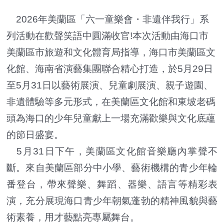
2026年美蘭區「六一童樂會・非遺伴我行」系
列活動在歡聲笑語中圓滿收官!本次活動由海口市
美蘭區市旅遊和文化體育局指導，海口市美蘭區文
化館、海南省演藝集團聯合精心打造，於5月29日
至5月31日以藝術展演、兒童劇展演、親子遊園、
非遺體驗等多元形式，在美蘭區文化館和東坡老碼
頭為海口的少年兒童獻上一場充滿歡樂與文化底蘊
的節日盛宴。
5月31日下午，美蘭區文化館音樂廳內掌聲不
斷。來自美蘭區部分中小學、藝術機構的青少年輪
番登台，帶來聲樂、舞蹈、器樂、語言等精彩表
演，充分展現海口青少年朝氣蓬勃的精神風貌與藝
術素養，用才藝點亮專屬舞台。