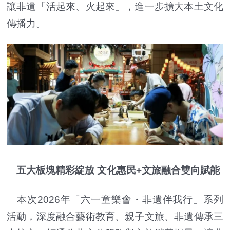
讓非遺「活起來、火起來」，進一步擴大本土文化
傳播力。
五大板塊精彩綻放 文化惠民+文旅融合雙向賦能
本次2026年「六一童樂會・非遺伴我行」系列
活動，深度融合藝術教育、親子文旅、非遺傳承三