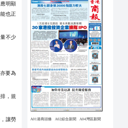
供應明顯
可能也正
量不少
亦要為
排，規
，讓勞