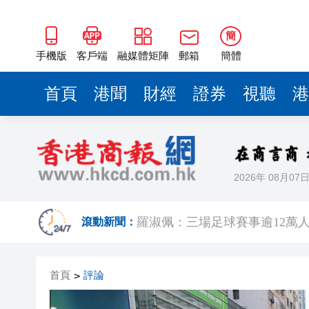
簡
手機版
客戶端
融媒體矩陣
郵箱
簡體
首頁
港聞
財經
證券
視聽
港
2026年 08月07
有片｜楊明莊思明大婚後急返港
羅淑佩：三場足球賽事逾12萬
滾動新聞：
SK海力士斥逾3000億建兩座晶
首頁
評論
>
有片丨【《愛回家》迎大結局】
叔」黎彼得
入境處反非法勞工行動拘12人