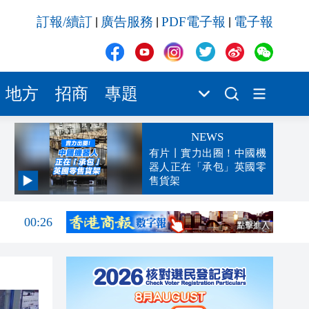
訂報/續訂
廣告服務
PDF電子報
電子報
|
|
|
地方
招商
專題
NEWS
有片丨實力出圈！中國機
器人正在「承包」英國零
售貨架
00:45
00:26
00:16
「豹
23:58
23:45