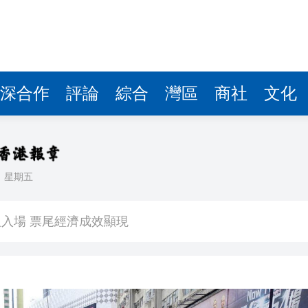
深合作
評論
綜合
灣區
商社
文化
日
星期五
看大結局：感激愛回家助走出低谷 不捨大家庭
人入場 票尾經濟成效顯現
圓廠
銀髮男團「大四喜」：十年深厚情誼 有歡亦有淚 緬懷