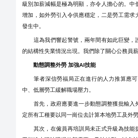
級別加薪減幅是極為明顯，亦令人擔心的。中
增加，如外勞引入令供應穩定，二是勞工需求
發生中。
這為我們響起警號，兩年間有如此巨變，證
的結構性失業情況出現。我們除了關心公務員
動態調整外勞 加強AI技能
筆者深信勞福局正在進行的人力推算應可以
中、低層勞工緩解職場壓力。
首先，政府應要進一步動態調整獲批輸入外
定所有工種要以同一崗位去計算本地勞工及外
其次，在僱員再培訓局未正式升級為技能提