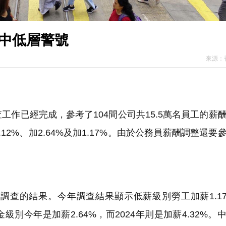
響中低層警號
來源：
已經完成，參考了104間公司共15.5萬名員工的薪
2%、加2.64%及加1.17%。由於公務員薪酬調整還要
的結果。今年調查結果顯示低薪級別勞工加薪1.17
金級別今年是加薪2.64%，而2024年則是加薪4.32%。