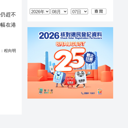
仍趕不
大幅在港
。
：
程向明