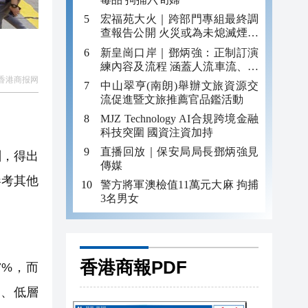
宏福苑大火｜跨部門專組最終調
查報告公開 火災或為未熄滅煙頭
引發
新皇崗口岸｜鄧炳強：正制訂演
練內容及流程 涵蓋人流車流、緊
急應變等
香港商报网
中山翠亨(南朗)舉辦文旅資源交
流促進暨文旅推薦官品鑑活動
MJZ Technology AI合規跨境金融
科技突圍 國資注資加持
直播回放｜保安局局長鄧炳強見
酬，得出
傳媒
參考其他
警方將軍澳檢值11萬元大麻 拘捕
3名男女
香港商報PDF
%，而
中、低層