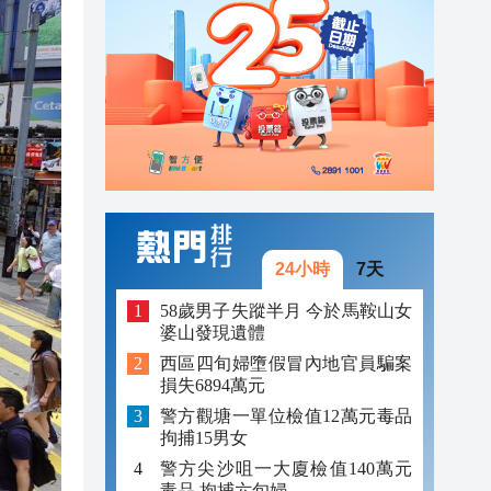
23:38
23:29
23:21
24小時
7天
58歲男子失蹤半月 今於馬鞍山女
婆山發現遺體
西區四旬婦墮假冒內地官員騙案
損失6894萬元
警方觀塘一單位檢值12萬元毒品
拘捕15男女
警方尖沙咀一大廈檢值140萬元
毒品 拘捕六旬婦