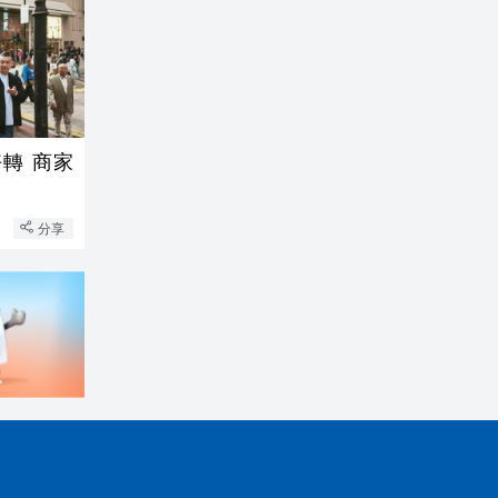
轉 商家
分享