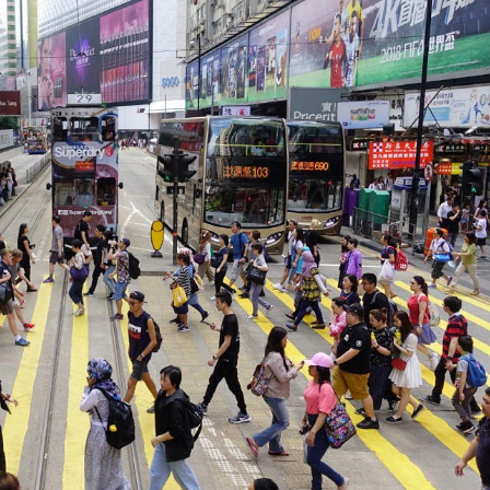
程式賬戶
品 便利灣區居民
將粉嶺揮桿 為香港行畫圓滿句號