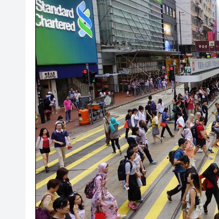
社署籲市民提防偽冒社署通訊
李家超：鼓勵保險業開發跨境產
車路士主帥星