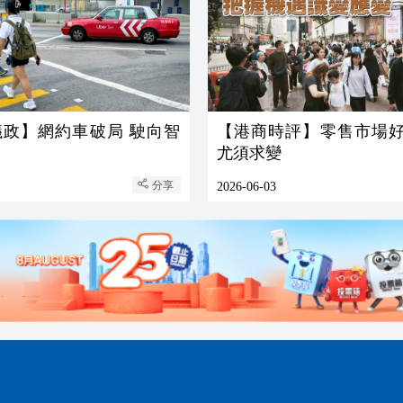
議政】網約車破局 駛向智
【港商時評】零售市場好
尤須求變
分享
2026-06-03