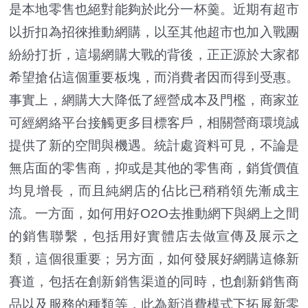
是本地零售也絕對能夠於此分一杯羹。近期有超市
以折扣為招徠推動網購，以至其他超市也加入戰團
紛紛打折，這場網購大戰的背後，正正源於大家都
希望搶佔這個重要板塊，而消費者因而得到受惠。
事實上，網購大大降低了經營成本及門檻，商家並
可經網絡平台接觸更多目標客戶，相關營商環境誠
提供了新的空間與機遇。統計處資料可見，不論是
無店面的零售商，抑或是其他的零售商，銷貨價值
均見增長，而且純網店的佔比已稍稍領先漸成主
流。一方面，如何用好O2O去推動網下與網上之間
的銷售聯繫，包括用好實體店去做宣傳及展示之
類，這個很重要；另方面，如何發展好網購這條新
賽道，包括在創新銷售渠道的同時，也創新銷售商
品以及服務的種類等，此為新消費模式下拓展新零