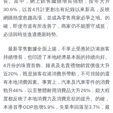
長。當中，網上銷售繼續增長強勁，按年大升
30.6%，以首4月計更創出有紀錄以來新高，反映
網購熱度愈趨高漲，並成為零售商家必爭之地。的
確，即使市道有所改善了，商家仍不能墨守成規，
必須與時並進適應新時勢。
最新零售數據全面上揚，不單止受惠於訪港旅客
持續增長，也印證了本地經濟基本面的持續向好。
4月份的珠寶首飾、鐘表及名貴禮物銷貨價值大升
近20%，既是旅客在港消費所帶動，不可排除的還
有本地消費因素。事實上，汽車及汽車零件的消費
勁升46%，以至整體耐用消費品大升26%，頗大程
度都反映了本地消費力及消費意欲的提升。的確，
本港首季GDP急增5.9%，失業率回落至3.7%，最