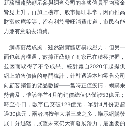
新薪酬趨勢顯示參與調查公司的各級僱員平均薪金
皆見上升，再加上樓市、股市暢旺非常，因而推高
財富效應等等，皆有利於帶旺消費市道，市民有能
力兼有意願去消費。
網購蔚然成風，雖然對實體店構成壓力，但另一
面也蘊含機遇，數據正凸顯了商家已在積極把握，
並因而取得了不俗成果。統計處自2020年起提供
網上銷售價值的專門統計，針對透過本地零售公司
向顧客銷售的貨品數據——當時正值疫情，網購乘
勢普及，惟該年首4月的銷價總值仍僅涉53億元；
時至今日，數字已突破123億元，單計4月份更超
過30億元，兩者均按年大增三成之多，顯示網購發
展十分迅猛，展望未來仍大有發展潛力，最重要的