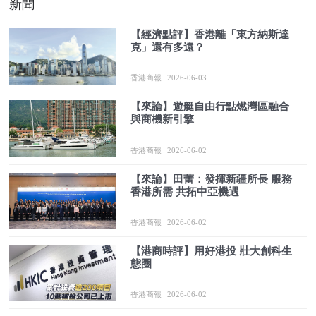
新聞
【經濟點評】香港離「東方納斯達
克」還有多遠？
香港商報
2026-06-03
【來論】遊艇自由行點燃灣區融合
與商機新引擎
香港商報
2026-06-02
【來論】田蕾：發揮新疆所長 服務
香港所需 共拓中亞機遇
香港商報
2026-06-02
【港商時評】用好港投 壯大創科生
態圈
香港商報
2026-06-02