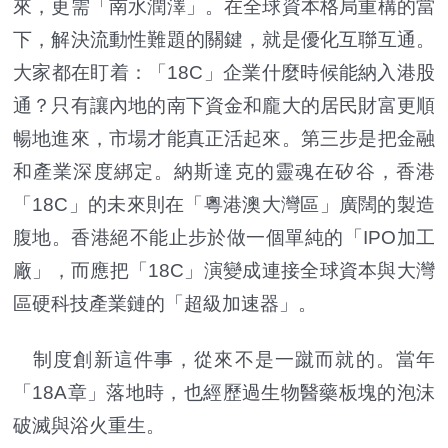
來，更需「南水潤澤」。在全球資本格局重構的當
下，解決流動性難題的關鍵，就是優化互聯互通。
大家都在盯着：「18C」企業什麼時候能納入港股
通？只有讓內地的南下資金和龐大的居民財富更順
暢地進來，市場才能真正活起來。第三步是把金融
和產業深度綁定。納斯達克的靈魂在矽谷，香港
「18C」的未來則在「粵港澳大灣區」廣闊的製造
腹地。香港絕不能止步於做一個單純的「IPO加工
廠」，而應把「18C」演變成連接全球資本與大灣
區硬科技產業鏈的「超級加速器」。
制度創新這件事，從來不是一蹴而就的。當年
「18A章」落地時，也經歷過生物醫藥板塊的泡沫
破滅與浴火重生。