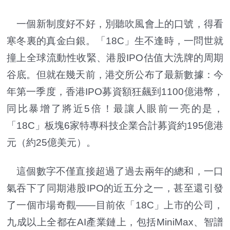
一個新制度好不好，別聽吹風會上的口號，得看
寒冬裏的真金白銀。「18C」生不逢時，一問世就
撞上全球流動性收緊、港股IPO估值大洗牌的周期
谷底。但就在幾天前，港交所公布了最新數據：今
年第一季度，香港IPO募資額狂飆到1100億港幣，
同比暴增了將近5倍！最讓人眼前一亮的是，
「18C」板塊6家特專科技企業合計募資約195億港
元（約25億美元）。
這個數字不僅直接超過了過去兩年的總和，一口
氣吞下了同期港股IPO的近五分之一，甚至還引發
了一個市場奇觀——目前依「18C」上市的公司，
九成以上全都在AI產業鏈上，包括MiniMax、智譜