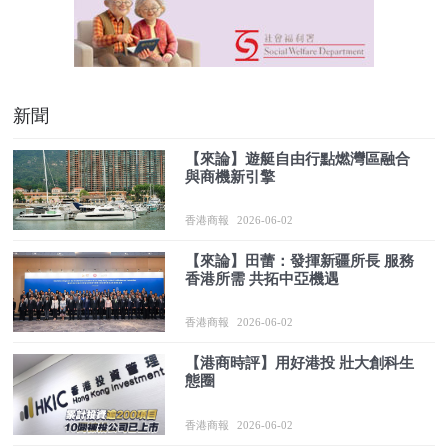
新聞
【來論】遊艇自由行點燃灣區融合
與商機新引擎
香港商報
2026-06-02
【來論】田蕾：發揮新疆所長 服務
香港所需 共拓中亞機遇
香港商報
2026-06-02
【港商時評】用好港投 壯大創科生
態圈
香港商報
2026-06-02