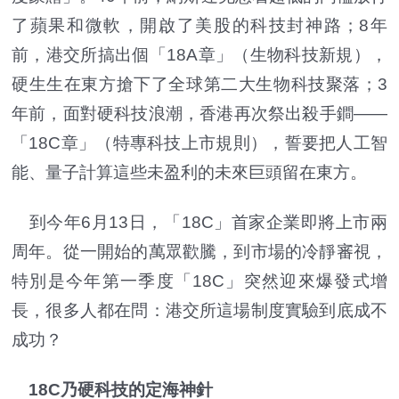
了蘋果和微軟，開啟了美股的科技封神路；8年
前，港交所搞出個「18A章」（生物科技新規），
硬生生在東方搶下了全球第二大生物科技聚落；3
年前，面對硬科技浪潮，香港再次祭出殺手鐧——
「18C章」（特專科技上市規則），誓要把人工智
能、量子計算這些未盈利的未來巨頭留在東方。
到今年6月13日，「18C」首家企業即將上市兩
周年。從一開始的萬眾歡騰，到市場的冷靜審視，
特別是今年第一季度「18C」突然迎來爆發式增
長，很多人都在問：港交所這場制度實驗到底成不
成功？
18C乃硬科技的定海神針