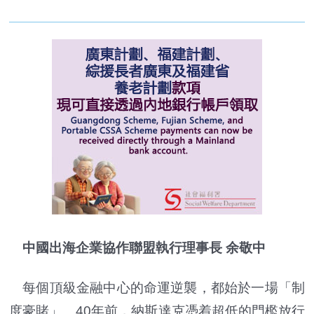
中國出海企業協作聯盟執行理事長 余敬中
每個頂級金融中心的命運逆襲，都始於一場「制
度豪賭」。40年前，納斯達克憑着超低的門檻放行