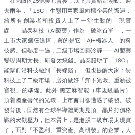
在亮眼的25億美元背後，底下其實暗流湧動。過
去兩年，「18C」生態用兩家風向標企業的際遇，
給所有創業者和投資人上了一堂生動的「現實
課」。晶泰科技（AI製藥）作為「破冰首單」，一
上市大家瘋狂追捧，買的是它「AI+機器人」的科
技感。但熱度一過，二級市場回歸冷靜——AI製藥
變現周期太長、研發太燒錢。晶泰證明了「18C」
能幫前沿科技融到「長線錢」，但也提醒大家：硬
科技上了二級市場，必須做好「卸下光環、重新被
審視」的準備。此外 黑芝麻智能（車規級晶片）
頂着國產替代的光環，上市首日卻遭遇了破發。破
發背後，固然有全球半導體周期見頂、晶片打價格
戰的宏觀壓力，但本質上，是港股二級市場太現實
了，面對「不盈利、重資產、高研發」的企業，大