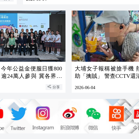
今年公益金便服日獲800
大埔女子報稱被搶手機 
逾24萬人參與 冀各界以
助「擒賊」 警查CCTV還
社會關懷
分享
2026-06-04