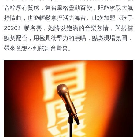
音醇厚有質感，舞台風格靈動百變，既能駕馭大氣
抒情曲，也能輕鬆拿捏活力舞台。此次加盟《歌手
2026》聯名賽，她將以飽滿的音樂熱情，與搭檔
默契配合，用極具衝擊力的演唱，點燃現場氛圍，
帶來意想不到的舞台驚喜。