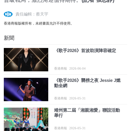
責任編輯：蔡天宇
香港商報版權所有，未經書面允許不得使用。
新聞
《歌手2026》首波助演陣容確定
香港商報
2026-06-04
《歌手2026》襲榜之夜 Jessie J燃
動全網
香港商報
2026-05-31
靖州第二屆「湘親湘愛」聯誼活動
舉行
香港商報
2026-05-31