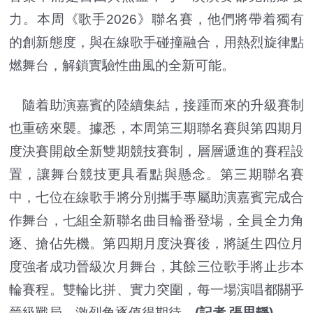
力。本周《歌手2026》聯名賽，他們將帶着獨有
的創新態度，與在線歌手碰撞融合，用熱烈旋律點
燃舞台，解鎖實驗性曲風的全新可能。
隨着助演嘉賓的陸續集結，接踵而來的升級賽制
也重磅來襲。據悉，本周第三期聯名賽與第四期月
度決賽開啟全新雙期競技賽制，層層遞進的賽程設
置，讓舞台競技更具看點與懸念。第三期聯名賽
中，七位在線歌手將分別攜手專屬助演嘉賓完成合
作舞台，七組全新聯名曲目輪番登場，全員全力角
逐、搶佔先機。第四期月度決賽後，將誕生四位月
度強者成功晉級次月舞台，其餘三位歌手將止步本
輪賽程。雙輪比拼、實力突圍，每一場演唱都關乎
晉級戰局，激烈角逐值得期待。
(記者 張思靜)