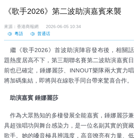
​《歌手2026》第二波助演嘉賓來襲
來源：香港商報網
2026-06-05 10:34
繼《歌手2026》首波助演陣容發布後，相關話
題熱度居高不下，第三期聯名賽第二波助演嘉賓日
前也已確定，錘娜麗莎、INNOUT樂隊兩大實力唱
將加碼集結，即將與在線歌手同台帶來驚喜合作。
助演嘉賓 錘娜麗莎
作為大眾熟知的多棲發展全能嘉賓，錘娜麗莎兼
具超強唱功與舞台感染力，是一位名副其實的寶藏
歌手。她的嗓音極具辨識度，高音嘹亮有力量、低