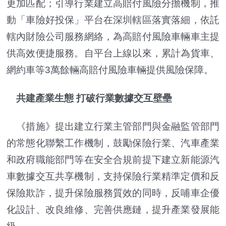
更加匹配；引導行業建立高賠付風險分擔機制，推
動「車險好投保」平台在深圳轄區落實落細，依託
轄內財險公司服務網絡，為高賠付風險車輛車主提
供高效便捷服務。自平台上線以來，累計為貨車、
網約車等3萬餘輛高賠付風險車輛提供風險保障。
共建產業生態 打破行業數據交互壁壘
《措施》提出建立行業主管部門與金融監管部門
的常態化聯繫工作機制，鼓勵保險行業、汽車產業
和政府職能部門等在安全合規前提下建立新能源汽
車數據交互共享機制，支持保險行業精準定價和反
保險欺詐，提升保險服務質效的同時，反哺車企優
化設計、改良維修、完善供應鏈，提升產業發展能