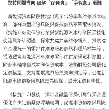
堅持問題導向 破解「保費貴」「承保虧」兩難
新能源汽車階段性地出現了出險率和維修成本較
高、部分車型出險風險與保費價格不匹配等情況。
《措施》鼓勵保險行業與新能源汽車行業開展技術
交流與培訓認證、探索共建共享維修網絡、探索建
立合理統一的零部件維修服務價格和理賠標準等，
通過豐富新能源汽車維修零部件供給渠道和類型，
降低車輛維修成本和保險成本；鼓勵財險公司優化
定價模型，支持開展純風險損失率測定等，促進新
能源車險價格與風險更為匹配，提升定價科學性。
《措施》印發後，深圳金融監管局引導行業合理
優化自主定價系數浮動範圍，促進車險價格與風險