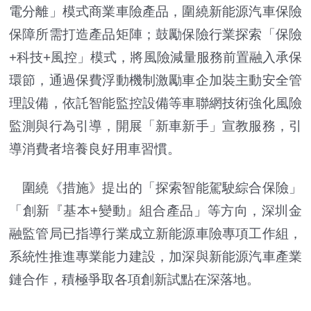
電分離」模式商業車險產品，圍繞新能源汽車保險
保障所需打造產品矩陣；鼓勵保險行業探索「保險
+科技+風控」模式，將風險減量服務前置融入承保
環節，通過保費浮動機制激勵車企加裝主動安全管
理設備，依託智能監控設備等車聯網技術強化風險
監測與行為引導，開展「新車新手」宣教服務，引
導消費者培養良好用車習慣。
圍繞《措施》提出的「探索智能駕駛綜合保險」
「創新『基本+變動』組合產品」等方向，深圳金
融監管局已指導行業成立新能源車險專項工作組，
系統性推進專業能力建設，加深與新能源汽車產業
鏈合作，積極爭取各項創新試點在深落地。