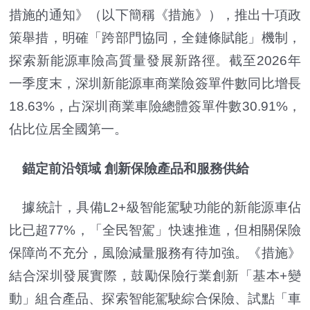
措施的通知》（以下簡稱《措施》），推出十項政
策舉措，明確「跨部門協同，全鏈條賦能」機制，
探索新能源車險高質量發展新路徑。截至2026年
一季度末，深圳新能源車商業險簽單件數同比增長
18.63%，占深圳商業車險總體簽單件數30.91%，
佔比位居全國第一。
錨定前沿領域 創新保險產品和服務供給
據統計，具備L2+級智能駕駛功能的新能源車佔
比已超77%，「全民智駕」快速推進，但相關保險
保障尚不充分，風險減量服務有待加強。《措施》
結合深圳發展實際，鼓勵保險行業創新「基本+變
動」組合產品、探索智能駕駛綜合保險、試點「車