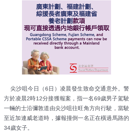
尖沙咀今日（6日）凌晨發生致命交通意外。警
方於凌晨2時12分接獲報案，指一名69歲男子駕駛
一輛的士沿彌敦道由尖沙咀往旺角方向行駛，當駛
至近加連威老道時，據報撞倒一名正在橫過馬路的
34歲女子。