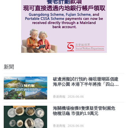
新聞
破邊洲擬試行預約 橋咀珊瑚區倡建
海岸公園 本港下半年將推「四山」
旅遊
香港商報
2026-06-06
海關機場檢獲8隻懷疑受管制瀕危
物種活龜 市值約1.9萬元
香港商報
2026-06-06