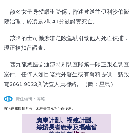
該名女子身體嚴重受傷，昏迷被送往伊利沙伯醫
院治理，於凌晨2時41分被證實死亡。
該名的士司機涉嫌危險駕駛引致他人死亡被捕，
現正被扣留調查。
西九龍總區交通部特別調查隊第一隊正跟進調查
案件。任何人如目睹意外發生或有資料提供，請致
電3661 9023與調查人員聯絡。（圖：星島）
責任編輯：蔣璐
香港商報版權所有，未經書面允許不得使用。