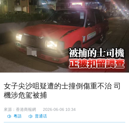
女子尖沙咀疑遭的士撞倒傷重不治 司
機涉危駕被捕
來源：香港商報網
2026-06-06 10:34