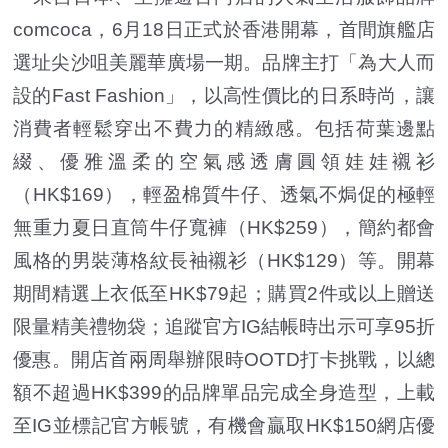
comcoca，6月18日正式於香港開幕，首間旗艦店
選址尖沙咀美麗華廣場一期。品牌主打「為大人而
設的Fast Fashion」，以高性價比的日系時尚，讓
消費者輕鬆穿出不費力的精緻感。包括荷葉邊點
綴、優雅溫柔的空氣感透膚圓領娃娃襯衫
（HK$169），輕盈棉質牛仔、透氣不焗促的極輕
無重力夏日直筒牛仔寬褲（HK$259），簡約都會
風格的男裝薄格紋長袖襯衫（HK$129）等。開幕
期間精選上衣低至HK$79起；購買2件或以上贈送
限量精美禮物袋；追蹤官方IG結帳時出示可享95折
優惠。開店首兩周舉辦限時OOTD打卡挑戰，以總
額不超過HK$399的品牌單品完成全身造型，上載
至IG並標記官方帳號，有機會贏取HK$150網店優