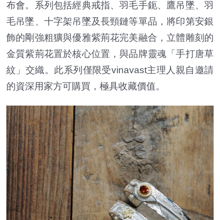
布會。系列包括經典戒指、羽毛手鈪、鷹吊墜、羽
毛吊墜、十字架吊墜及長頸鏈等單品，將印第安銀
飾的剛強粗獷與優雅紫荊花完美融合，立體雕刻的
金質紫荊花置於核心位置，與品牌靈魂「手打唐草
紋」交織。此系列僅限受vinavast主理人親自邀請
的資深用家方可購買，極具收藏價值。