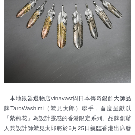
本地銀器選物店vinavast與日本傳奇銀飾大師品
牌TaroWashimi（鷲見太郎）聯手，首度呈獻以
「紫荊花」為設計靈感的香港限定系列。品牌創辦
人兼設計師鷲見太郎將於6月25日親臨香港出席發