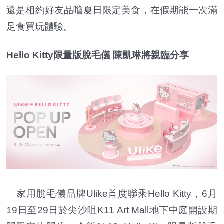
還是相約好友品嚐夏日限定美食，在假期能一次滿
足食買玩體驗。
Hello Kitty限量版脫毛儀 陳凱琳將親臨分享
家用脫毛儀品牌Ulike首度聯乘Hello Kitty，6月
19日至29日於尖沙咀K11 Art Mall地下中庭開設期