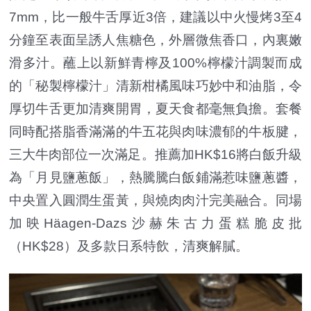
7mm，比一般牛舌厚近3倍，建議以中火慢烤3至4
分鐘至表面呈誘人焦糖色，外層微焦香口，內裏嫩
滑多汁。蘸上以新鮮青檸及100%檸檬汁調製而成
的「秘製檸檬汁」清新柑橘風味巧妙中和油脂，令
厚切牛舌更加清爽開胃，夏天食都毫無負擔。套餐
同時配搭脂香滿滿的牛五花與肉味濃郁的牛板腱，
三大牛肉部位一次滿足。推薦加HK$16將白飯升級
為「月見鹽蔥飯」，熱騰騰白飯鋪滿惹味鹽蔥醬，
中央置入圓潤生蛋黃，與燒肉肉汁完美融合。同場
加映Häagen-Dazs沙赫朱古力蛋糕脆皮批
（HK$28）及多款日系特飲，清爽解膩。