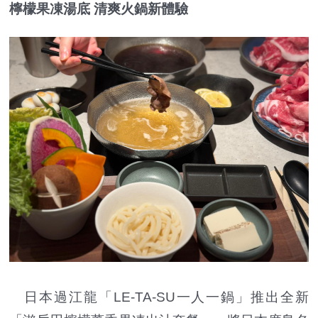
檸檬果凍湯底 清爽火鍋新體驗
日本過江龍「LE-TA-SU一人一鍋」推出全新