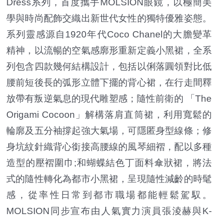
Dress系列，首度攜手MOLSION眼鏡，以極簡美
學與時尚配飾交織出新世代女性的獨特優雅姿態。
系列靈感源自1920年代Coco Chanel的大膽變革
精神，以流暢的空氣感廓形重新定義小黑裙，全系
列包含四款幾何結構設計，包括以俐落圓領對比低
腰前短後長的弧形立體下擺的背心裙，在行走間釋
放帶有叛逆氣息的現代雕塑感；隨性前衛的 「The
Origami Cocoon」解構落肩直筒裙，利用寬鬆的
輪廓及五分袖撐起強大氣場，可隱匿身型線條；修
身坑紋針織背心銜接高腰線的風琴細褶，配以多種
造型的壓褶圍巾;和蝴蝶結色丁面料傘狀裙，將法
式的隨性轉化為都市小黑裙，呈現隨性減齡的時髦
感，從率性日常到都市職場都能輕鬆駕馭。
MOLSION同步宣布由人氣實力演員張淩赫與K-