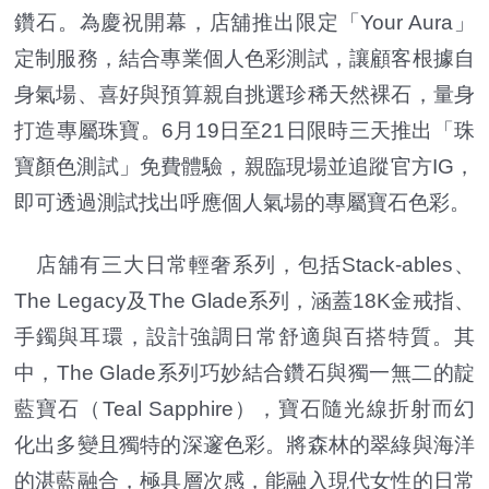
鑽石。為慶祝開幕，店舖推出限定「Your Aura」
定制服務，結合專業個人色彩測試，讓顧客根據自
身氣場、喜好與預算親自挑選珍稀天然裸石，量身
打造專屬珠寶。6月19日至21日限時三天推出「珠
寶顏色測試」免費體驗，親臨現場並追蹤官方IG，
即可透過測試找出呼應個人氣場的專屬寶石色彩。
店舖有三大日常輕奢系列，包括Stack-ables、
The Legacy及The Glade系列，涵蓋18K金戒指、
手鐲與耳環，設計強調日常舒適與百搭特質。其
中，The Glade系列巧妙結合鑽石與獨一無二的靛
藍寶石（Teal Sapphire），寶石隨光線折射而幻
化出多變且獨特的深邃色彩。將森林的翠綠與海洋
的湛藍融合，極具層次感，能融入現代女性的日常