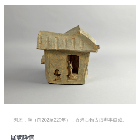
陶屋，漢（前202至220年），香港古物古蹟辦事處藏。
展覽詳情