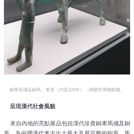
銅牽馬俑及銅馬，東漢（25至220年），綿陽市博物館藏。
呈現漢代社會風貌
來自內地的亮點展品包括漢代珍貴銅牽馬俑及銅
馬，為中國漢代考古出土最大及最完整的銅馬，馬