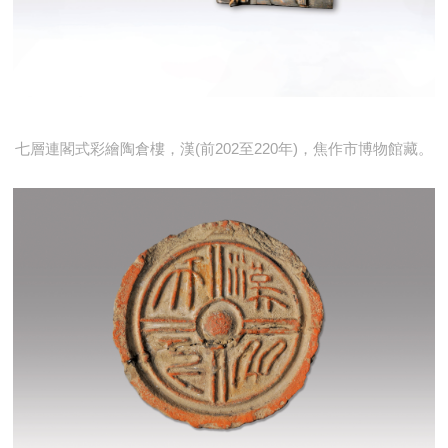
七層連閣式彩繪陶倉樓，漢(前202至220年)，焦作市博物館藏。