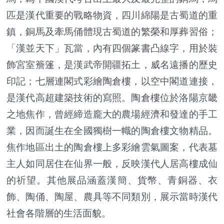
匹是漢代重要的戰略物資，四川綿陽是古蜀道的重
鎮，銅馬及牽馬俑體現古蜀道的繁榮和厚葬習俗；
「漢並天下」瓦當，內有四個篆書凸線字，用於裝
飾宮室簷篷，是漢武帝開疆拓土，威名遠播的歷史
印記；七層連閣式彩繪陶倉樓，以空中閣道連接，
是漢代高超建築技術的寫照。陶倉樓位於洛陽京畿
之地焦作，曾經締造龐大的農場經濟和發達的手工
業，因而誕生在全國獨樹一幟的陶倉樓文物精品。
焦作地區出土的陶倉樓上多彩繪雲氣圖案，代表墓
主人如同居住在仙界一般，反映漢代人居高樓成仙
的祈望。其他展品涵蓋漢簡、貨幣、青銅器、衣
飾、陶俑、陶屋、農具等不同類別，展示當時漢代
社會各階層的生活面貌。