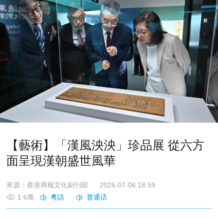
【藝術】「漢風泱泱」珍品展 從六方
面呈現漢朝盛世風華
來源：香港商報文化副刊部
2026-07-06 18:59
1.6萬