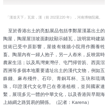
「漢並天下」瓦當，漢（前 202至220 年），河南博物院藏。
至於香港出土的亮點展品包括李鄭屋漢墓出土的
陶屋，陶屋屋頂坡面劃紋顯示鋪瓦，說明當時建築
技術已受中原影響，屋後有矮牆小院用作圈養牲
畜。陶屋內有一婦人抱子，另一人舂米，反映當時
農家生活；以及馬灣東灣仔、屯門掃管笏、西貢滘
西洲等多個本地重要遺址出土的漢代文物，例如五
銖錢、麻布殘件、石印、青銅耳杯、玉玦和琉璃
珠，印證漢代文化早已在香港植根，並與國家連
繫，展現多元一體的中華文化，以及香港與早期海
上絲綢之路貿易的關係。（記者：Karena）