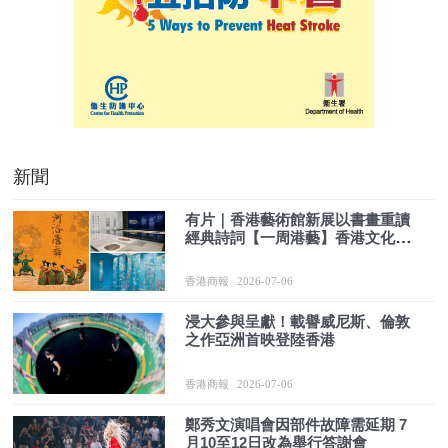
新聞
有片｜香港藝術館新展以書畫重讀
經典詩詞【一周港藝】香港文化藝
術活動一周菜單（6/7-12/7）
香港商報
2026-07-06
浸大參與呈獻！載譽威尼斯、倫敦
之作亞洲首映登陸香港
香港商報
2026-07-06
鄭秀文演唱會因部件故障需延期 7
月10至12日改為舉行答謝會