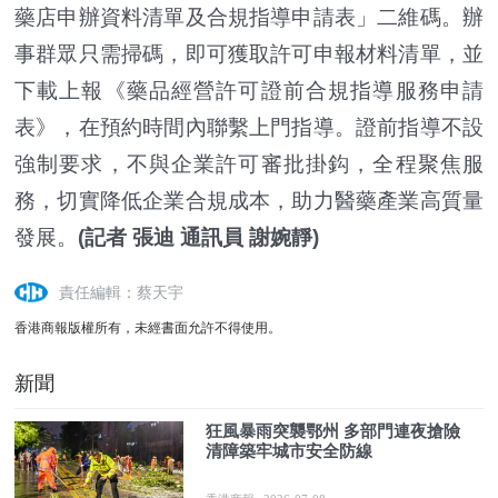
藥店申辦資料清單及合規指導申請表」二維碼。辦
事群眾只需掃碼，即可獲取許可申報材料清單，並
下載上報《藥品經營許可證前合規指導服務申請
表》，在預約時間內聯繫上門指導。證前指導不設
強制要求，不與企業許可審批掛鈎，全程聚焦服
務，切實降低企業合規成本，助力醫藥產業高質量
發展。
(記者 張迪 通訊員 謝婉靜)
責任編輯：蔡天宇
香港商報版權所有，未經書面允許不得使用。
新聞
狂風暴雨突襲鄂州 多部門連夜搶險
清障築牢城市安全防線