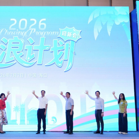
唱協會第19屆合唱節在中山啟幕
種美」破譯合唱音色密碼
：盼《功夫女足》觀眾看得開心