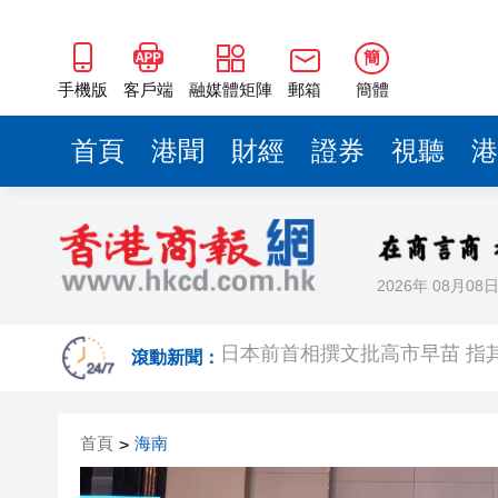
簡
手機版
客戶端
融媒體矩陣
郵箱
簡體
首頁
港聞
財經
證券
視聽
港
2026年 08月08
日本前首相撰文批高市早苗 指
有片丨星爺媽咪現身《功夫女足
滾動新聞：
有片丨迪麗熱巴驚喜現身香港 高
首頁
海南
>
超萬名「嘗鮮客」赴河源萬綠湖
央媒省媒灣區媒體採風團走進