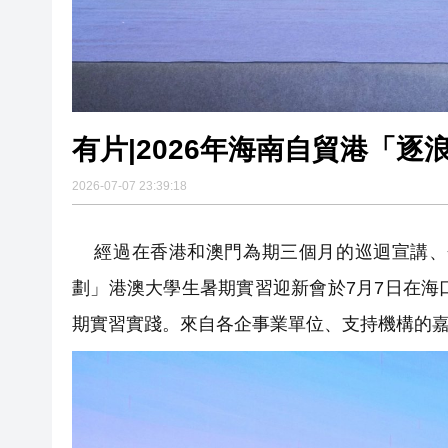
有片|2026年海南自貿港「
2026-07-07 23:39:18
經過在香港和澳門為期三個月的巡迴宣講、企
劃」港澳大學生暑期實習迎新會於7月7日在海
期實習實踐。來自各企事業單位、支持機構的嘉