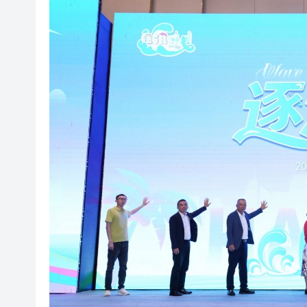
107支隊伍，持續5日，中國合
吳可畏：用「五字訣」與「三
有片丨迪麗熱巴跟星爺學粵語