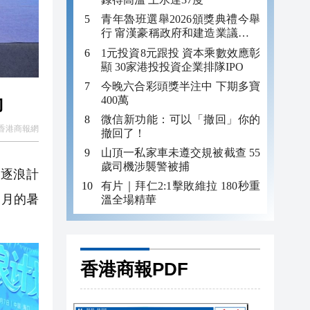
青年魯班選舉2026頒獎典禮今舉
行 甯漢豪稱政府和建造業議會做
好培訓工作
1元投資8元跟投 資本乘數效應彰
顯 30家港投投資企業排隊IPO
今晚六合彩頭獎半注中 下期多寶
動
400萬
微信新功能：可以「撤回」你的
香港商報網
撤回了！
山頂一私家車未遵交規被截查 55
歲司機涉襲警被捕
「逐浪計
有片｜拜仁2:1擊敗維拉 180秒重
個月的暑
溫全場精華
香港商報PDF