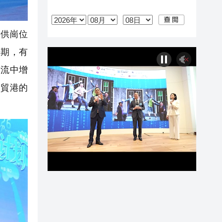
供崗位
升期，有
交流中增
自貿港的