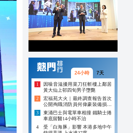
22:51
22:33
22:28
24小時
7天
因噪音滋擾用菜刀狂斬樓上鄰居
黃大仙上邨四旬男子墮斃
宏福苑大火｜最終調查報告首次
公開殉職消防員何偉豪裝備損毀
照片
東涌巴士與電單車相撞 鐵騎士捲
車底留醫14小時不治
受「白海豚」影響 本港多地中午
錄得高溫 上水達37度