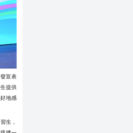
發宣表
習生提供
更好地感
實習生，
局搭建一