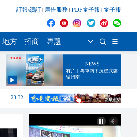
訂報/續訂
廣告服務
PDF電子報
電子報
|
|
|
地方
招商
專題
NEWS
有片丨粵車南下沉浸式體
驗指南
23:32
23:27
23:13
23:06
23:05