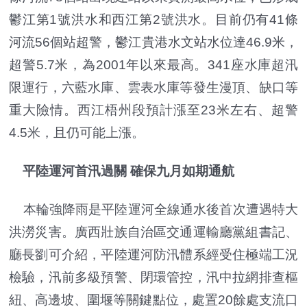
鬱江第1號洪水和西江第2號洪水。目前仍有41條
河流56個站超警，鬱江貴港水文站水位達46.9米，
超警5.7米，為2001年以來最高。341座水庫超汛
限運行，六藍水庫、雲表水庫等發生漫頂、缺口等
重大險情。西江梧州段預計漲至23米左右、超警
4.5米，且仍可能上漲。
平陸運河首汛過關 確保九月如期通航
本輪強降雨是平陸運河全線通水後首次遭遇特大
洪澇災害。廣西壯族自治區交通運輸廳黨組書記、
廳長劉可介紹，平陸運河防汛體系經受住極端工況
檢驗，汛前多級預警、閉環管控，汛中拉網排查樞
紐、高邊坡、圍堰等關鍵點位，處置20餘處支流口