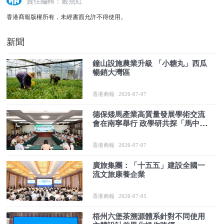
責任編輯：嚴燕紅
香港商報版權所有，未經書面允許不得使用。
新聞
鐘山設施農業升級 「小糖丸」西瓜
暢銷大灣區
香港商報
2026-07-07
德保矮馬產業高質量發展學術交流
會在南寧舉行 政學研共探「馬中熊
貓」振興路徑
香港商報
2026-07-07
廣旅集團：「十五五」建設全國一
流文旅康養企業
香港商報
2026-07-05
梧州六堡茶溯源體系針對不同使用