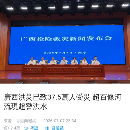
廣西洪災已致37.5萬人受災 超百條河
流現超警洪水
來源：香港商報網
2026-07-07 23:34
2.4萬