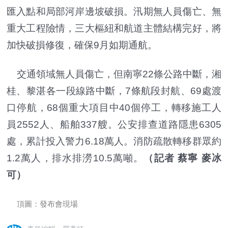
匯入點和局部河岸邊坡破損。汛期無人員傷亡、無
重大工程險情，三大樞紐和航道主體結構完好，將
加快破損修復，確保9月如期通航。
交通領域無人員傷亡，但南寧22條公路中斷，湘
桂、黎湛各一段線路中斷，7條航段封航、69處渡
口停航，68個重大項目中40個停工，轉移施工人
員2552人、船舶337艘。公安排查道路隱患6305
處，累計投入警力6.18萬人。消防疏散轉移群眾約
1.2萬人，排水排澇10.5萬噸。
（記者 蔡寧 麥冰
可）
頂圖：發布會現場