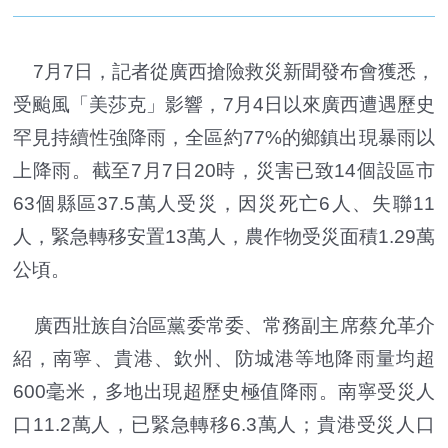
7月7日，記者從廣西搶險救災新聞發布會獲悉，
受颱風「美莎克」影響，7月4日以來廣西遭遇歷史
罕見持續性強降雨，全區約77%的鄉鎮出現暴雨以
上降雨。截至7月7日20時，災害已致14個設區市
63個縣區37.5萬人受災，因災死亡6人、失聯11
人，緊急轉移安置13萬人，農作物受災面積1.29萬
公頃。
廣西壯族自治區黨委常委、常務副主席蔡允革介
紹，南寧、貴港、欽州、防城港等地降雨量均超
600毫米，多地出現超歷史極值降雨。南寧受災人
口11.2萬人，已緊急轉移6.3萬人；貴港受災人口