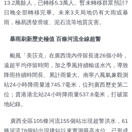
13.2萬餘人，已轉移5.3萬人。暫未轉移群眾預計7
日晚全部轉移完畢。未來3天局地仍有大雨或暴
雨，極易誘發滑坡、泥石流等地質災害。
暴雨刷新歷史極值 百條河流全線超警
颱風「美莎克」在廣西境內停留長達26個小時，
遠超平均停留時間，加之季風持續輸送水汽，導致
降雨持續時間長、累計雨量大。南寧八鳳氣象觀測
站24小時降雨量達745.7毫米，位列廣西歷史第二
位；貴港港北站24小時降雨量537.8毫米，打破當
地紀錄。
廣西全區105條河流155個站出現超警洪水，61
條河流78個站出現建站以來實測最高水位，已形成