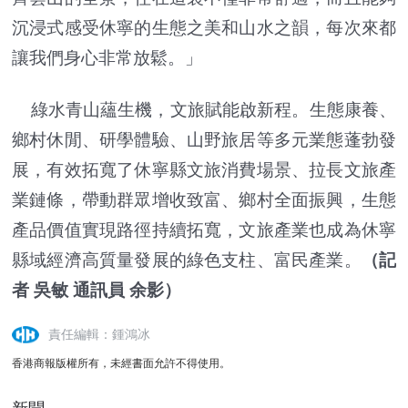
沉浸式感受休寧的生態之美和山水之韻，每次來都
讓我們身心非常放鬆。」
綠水青山蘊生機，文旅賦能啟新程。生態康養、
鄉村休閒、研學體驗、山野旅居等多元業態蓬勃發
展，有效拓寬了休寧縣文旅消費場景、拉長文旅產
業鏈條，帶動群眾增收致富、鄉村全面振興，生態
產品價值實現路徑持續拓寬，文旅產業也成為休寧
縣域經濟高質量發展的綠色支柱、富民產業。
（記
者 吳敏 通訊員 余影）
責任編輯：鍾鴻冰
香港商報版權所有，未經書面允許不得使用。