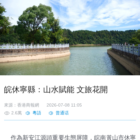
皖休寧縣：山水賦能 文旅花開
來源：香港商報網
2026-07-08 11:05
2.6萬
作為新安江源頭重要生態屏障，皖南黃山市休寧