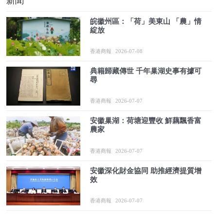
新聞
皖徽州區：「荷」美東山 「農」情
綻放
香港商報
2026-07-08
典籍歸藏傳世 千年巢湖史事有據可
尋
香港商報
2026-07-07
安徽巢湖：荷塘迎豐收 鮮藕飄香富
農家
香港商報
2026-07-07
安徽深化財金協同 助推經濟提質增
效
香港商報
2026-07-07