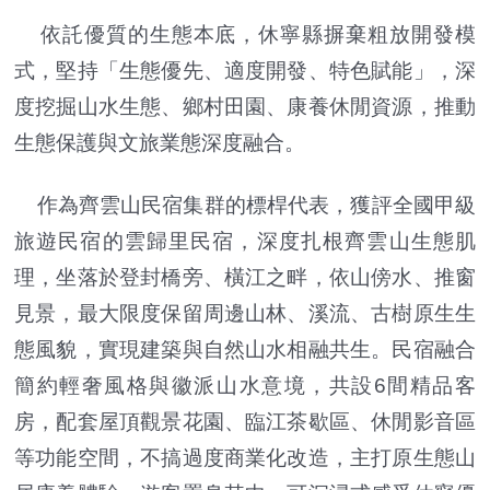
依託優質的生態本底，休寧縣摒棄粗放開發模
式，堅持「生態優先、適度開發、特色賦能」，深
度挖掘山水生態、鄉村田園、康養休閒資源，推動
生態保護與文旅業態深度融合。
作為齊雲山民宿集群的標桿代表，獲評全國甲級
旅遊民宿的雲歸里民宿，深度扎根齊雲山生態肌
理，坐落於登封橋旁、橫江之畔，依山傍水、推窗
見景，最大限度保留周邊山林、溪流、古樹原生生
態風貌，實現建築與自然山水相融共生。民宿融合
簡約輕奢風格與徽派山水意境，共設6間精品客
房，配套屋頂觀景花園、臨江茶歇區、休閒影音區
等功能空間，不搞過度商業化改造，主打原生態山