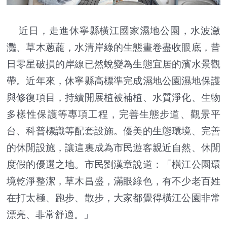
近日，走進休寧縣橫江國家濕地公園，水波瀲
灩、草木蔥蘢，水清岸綠的生態畫卷盡收眼底，昔
日零星破損的岸線已然蛻變為生態宜居的濱水景觀
帶。近年來，休寧縣高標準完成濕地公園濕地保護
與修復項目，持續開展植被補植、水質淨化、生物
多樣性保護等專項工程，完善生態步道、觀景平
台、科普標識等配套設施。優美的生態環境、完善
的休閒設施，讓這裏成為市民遊客親近自然、休閒
度假的優選之地。市民劉漢章說道：「橫江公園環
境乾淨整潔，草木昌盛，滿眼綠色，有不少老百姓
在打太極、跑步、散步，大家都覺得橫江公園非常
漂亮、非常舒適。」