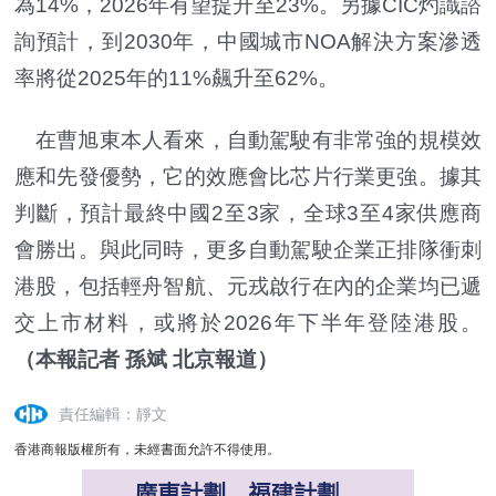
為14%，2026年有望提升至23%。另據CIC灼識諮
詢預計，到2030年，中國城市NOA解決方案滲透
率將從2025年的11%飆升至62%。
在曹旭東本人看來，自動駕駛有非常強的規模效
應和先發優勢，它的效應會比芯片行業更強。據其
判斷，預計最終中國2至3家，全球3至4家供應商
會勝出。與此同時，更多自動駕駛企業正排隊衝刺
港股，包括輕舟智航、元戎啟行在內的企業均已遞
交上市材料，或將於2026年下半年登陸港股。
（本報記者 孫斌 北京報道）
責任編輯：靜文
香港商報版權所有，未經書面允許不得使用。