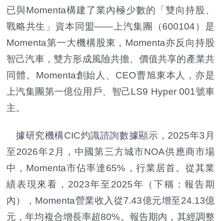
已與Momenta構建了業內極少數的「雙向持股、
戰略共生」資本同盟——上汽集團（600104）是
Momenta第一大機構股東，Momenta亦反向持股
智己汽車，雙方形成風險共擔、價值共享的產業共
同體。Momenta創始人、CEO曹旭東本人，亦是
上汽集團第一億位用戶、智己LS9 Hyper 001號車
主。
據研究機構CIC灼識諮詢數據顯示，2025年3月
至2026年2月，中國第三方城市NOA供應商市場
中，Momenta市佔率達65%，行業居首。從其業
績表現來看，2023年至2025年（下稱：報告期
內），Momenta營業收入從7.43億元增至24.13億
元，年均複合增長率超80%。報告期內，其經調整