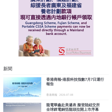
新聞
香港商報•港股科技指數7月7日運行
報告
香港商報
2026-07-08
龍電華鑫赴美遞表 擬登陸紐交所
全球鋰電銅箔龍頭拉開上市序幕