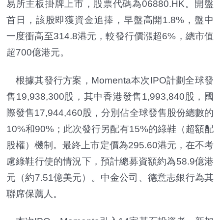
易所主板掛牌上市，股票代碼為06880.HK。開盤
首日，該股即獲資金追捧，早盤高開1.8%，盤中
一度衝高至314.8港元，較發行價漲超6%，總市值
超700億港元。
根據其發行方案，Momenta本次IPO計劃全球發
售19,938,300股，其中香港發售1,993,840股，國
際發售17,944,460股，分別佔全球發售股份總數的
10%和90%；此次發行另配有15%的綠鞋（超額配
股權）機制。最終上市定價為295.60港元，在不考
慮綠鞋行使的情況下，預計總募資額約為58.9億港
元（約7.51億美元）。中金公司、德意志銀行為其
聯席保薦人。