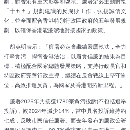
劃，對香港有重大影響和啓示。廉署定必主動對接
「十五五」規劃建議的反腐敗工作，弘揚誠信文
化，並全面配合香港特別行政區政府的五年發展規
劃，以確保香港能廉潔地對接國家的政策。
胡英明表示︰「廉署必定會繼續嚴厲執法，全力
打擊貪污，捍衛香港法治，以肅貪倡廉的結果為目
標，積極配合國家總體發展策略，支持行政長官和
特區政府完善行政主導，繼續在反貪戰線上堅守崗
位，高效推進反貪，為國家及香港開拓新里程。」
廉署2025年共接獲1780宗貪污投訴(不包括選舉
投訴)，較2024年減少14%，當中具名投訴維持約
七成，反映市民信任廉署。而去年發布的廉政公署