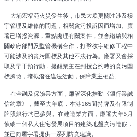
大埔宏福苑火災發生後，市民大眾更關注涉及樓
宇管理及維修的問題，相關貪污投訴因而增加。廉
署已增撥資源，重點處理有關案件，並會繼續與相
關政府部門及監管機構合作，打擊樓宇維修工程中
可能涉及的貪污圍標及其他不法行為。廉署又會採
取及早干預行動，提醒業主在判授合約時的貪污圍
標風險，堵截潛在違法活動，保障業主權益。
在金融及保險業方面，廉署深化推動《銀行業誠
信約章》，截至去年底，本港165間持牌及有限制
牌照銀行均已參與。在建造業方面，廉署去年5月
偵破一個私人住宅發展項目的建築地盤貪污造假，
並已向屋宇署提供一系列防貪建議。