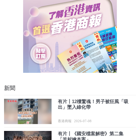
新聞
有片丨12樓驚魂！男子被狂風「吸
出」墜入綠化帶
香港商報
2026-07-08
有片丨《國安檔案解密》第二集
「羊村繪本案」