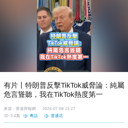
有片丨特朗普反擊TikTok威脅論：純屬
危言聳聽，我在TikTok熱度第一
來源：香港商報網
2026-07-08 13:27
3.4萬