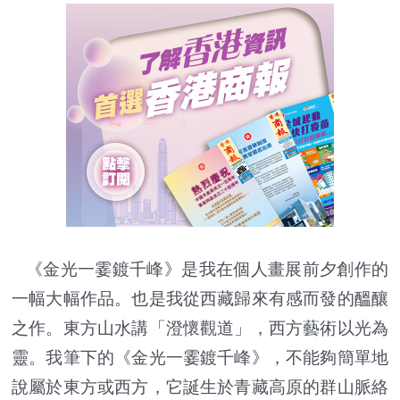
《金光一霎鍍千峰》是我在個人畫展前夕創作的
一幅大幅作品。也是我從西藏歸來有感而發的醞釀
之作。東方山水講「澄懷觀道」，西方藝術以光為
靈。我筆下的《金光一霎鍍千峰》，不能夠簡單地
說屬於東方或西方，它誕生於青藏高原的群山脈絡