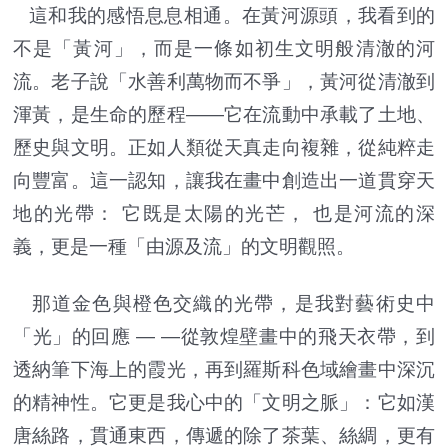
這和我的感悟息息相通。在黃河源頭，我看到的
不是「黃河」，而是一條如初生文明般清澈的河
流。老子說「水善利萬物而不爭」，黃河從清澈到
渾黃，是生命的歷程——它在流動中承載了土地、
歷史與文明。正如人類從天真走向複雜，從純粹走
向豐富。這一認知，讓我在畫中創造出一道貫穿天
地的光帶： 它既是太陽的光芒， 也是河流的深
義，更是一種「由源及流」的文明觀照。
那道金色與橙色交織的光帶，是我對藝術史中
「光」的回應 — —從敦煌壁畫中的飛天衣帶，到
透納筆下海上的霞光，再到羅斯科色域繪畫中深沉
的精神性。它更是我心中的「文明之脈」：它如漢
唐絲路，貫通東西，傳遞的除了茶葉、絲綢，更有