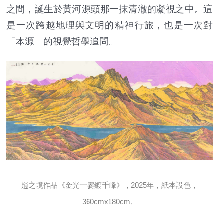
之間，誕生於黃河源頭那一抹清澈的凝視之中。這
是一次跨越地理與文明的精神行旅，也是一次對
「本源」的視覺哲學追問。
趙之境作品《金光一霎鍍千峰》，2025年，紙本設色，
360cmx180cm。