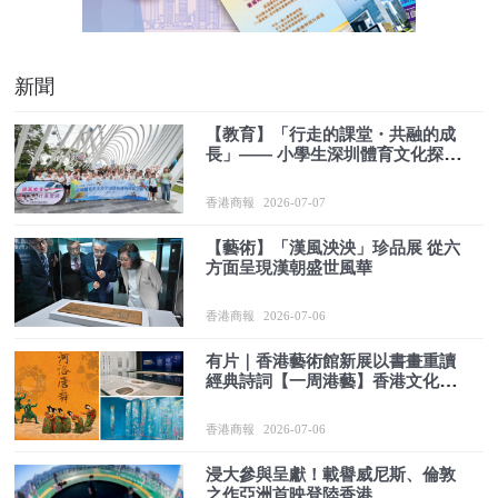
新聞
【教育】「行走的課堂・共融的成
長」—— 小學生深圳體育文化探索
之旅
香港商報
2026-07-07
【藝術】「漢風泱泱」珍品展 從六
方面呈現漢朝盛世風華
香港商報
2026-07-06
有片｜香港藝術館新展以書畫重讀
經典詩詞【一周港藝】香港文化藝
術活動一周菜單（6/7-12/7）
香港商報
2026-07-06
浸大參與呈獻！載譽威尼斯、倫敦
之作亞洲首映登陸香港