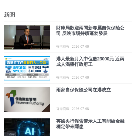
新聞
財庫局歡迎兩間新專屬自保保險公
司 反映市場持續蓬勃發展
香港商報
2026-07-08
港人最新月入中位數23000元 近兩
成人渴望打政府工
香港商報
2026-07-08
兩家自保保險公司在港成立
香港商報
2026-07-08
英國央行報告警示人工智能給金融
穩定帶來隱患