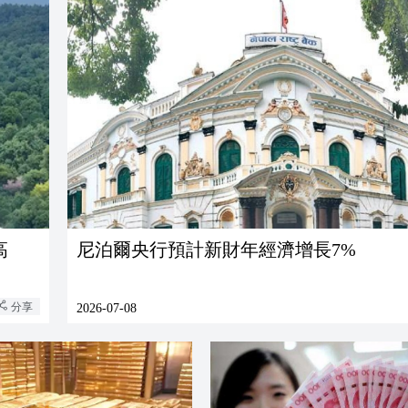
高
尼泊爾央行預計新財年經濟增長7%
分享
2026-07-08