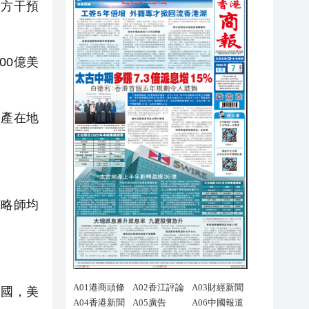
方干預
00億美
產在地
略師均
國，美