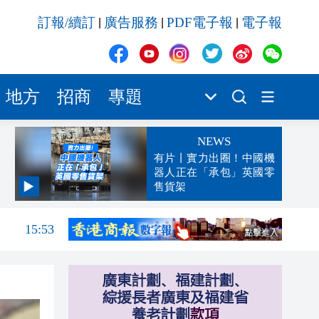
訂報/續訂
廣告服務
PDF電子報
電子報
|
|
|
地方
招商
專題
NEWS
有片丨實力出圈！中國機
器人正在「承包」英國零
售貨架
15:54
15:53
15:47
15:42
15:36