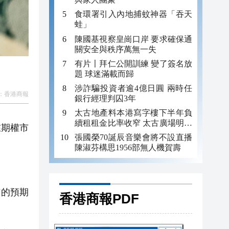
食環署引入內地捕蚊神器「吞天
蛙」
陳國基視察皇崗口岸 要求確保通
關安全與秩序萬無一失
有片〡拜仁公開訓練 變了簽名放
題 球迷滿載而歸
涉詐騙投資者逾4億日圓 兩時任
：
香港商報
銀行經理判囚3年
太古地產料本港寫字樓下半年負
續租租金比率收窄 太古廣場明年
在期權市
轉正
張國榮70誕辰音樂會將不設直播
陳淑芬構思1956部無人機賀壽
市的預期
香港商報PDF