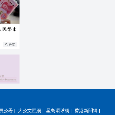
人民幣市
分享
員公署
|
大公文匯網
|
星島環球網
|
香港新聞網
|