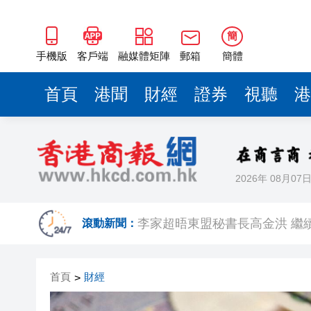
簡
手機版
客戶端
融媒體矩陣
郵箱
簡體
首頁
港聞
財經
證券
視聽
港
2026年 08月07
有片｜【港校會客廳】對話林
李家超晤東盟秘書長高金洪 繼
滾動新聞：
王興興：宇樹科技將探索更多
首頁
財經
>
西區四旬婦墮假冒內地官員騙案 
有片｜【港校會客廳】對話陳頌