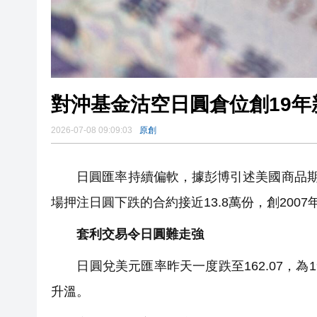
對沖基金沽空日圓倉位創19年
2026-07-08 09:09:03
原創
日圓匯率持續偏軟，據彭博引述美國商品期貨
場押注日圓下跌的合約接近13.8萬份，創200
套利交易令日圓難走強
日圓兌美元匯率昨天一度跌至162.07，為1
升溫。