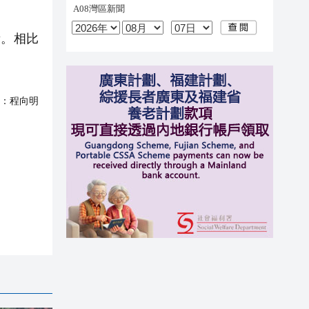
。相比
：
程向明