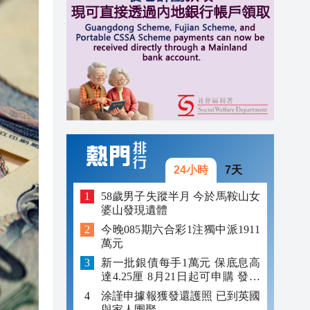
15:34
15:29
15:28
24小時
7天
58歲男子失蹤半月 今於馬鞍山女
婆山發現遺體
今晚085期六合彩1注獨中派1911
萬元
新一批銀債每手1萬元 保底息高
達4.25厘 8月21日起可申購 發行
金額最多550億
涂謹申據報獲發還護照 已到英國
與家人團聚