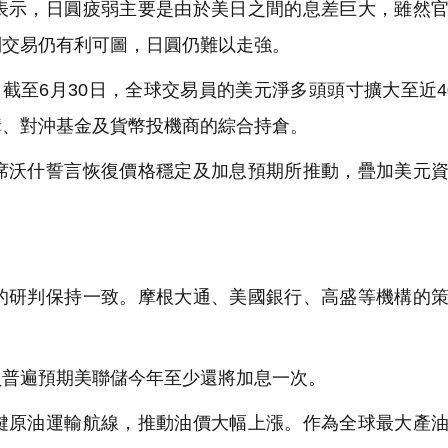
示，日圓疲弱主要是由於美日之間的息差巨大，雖然官
利交易仍有利可圖，日圓仍難以走強。
至6月30日，全球交易員的美元淨多頭頭寸擴大至近4
構、對沖基金及貨幣投機商的綜合持倉。
沃什誓言恢復價格穩定及加息預期所推動，疊加美元資
研判保持一致。摩根大通、美國銀行、高盛等機構的策
員普遍預期美聯儲今年至少還將加息一次。
原油運輸航線，推動油價大幅上漲。作為全球最大產油