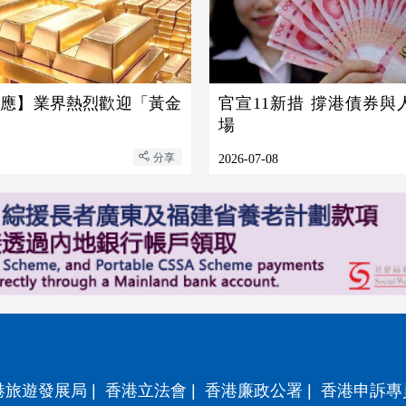
回應】業界熱烈歡迎「黃金
官宣11新措 撐港債券與
場
分享
2026-07-08
港旅遊發展局
|
香港立法會
|
香港廉政公署
|
香港申訴專