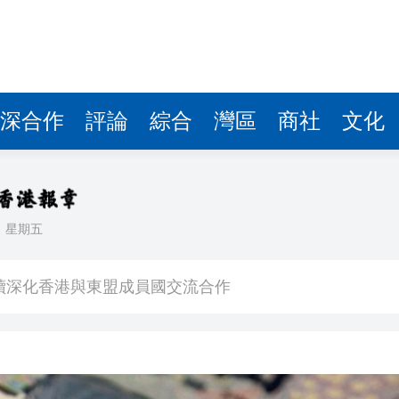
深合作
評論
綜合
灣區
商社
文化
日
星期五
均乘：產教同步接軌全球影視行業
續深化香港與東盟成員國交流合作
產品形態
損失6894萬元
瑛：以傳統文化底色擁抱 AI 藝術新發展