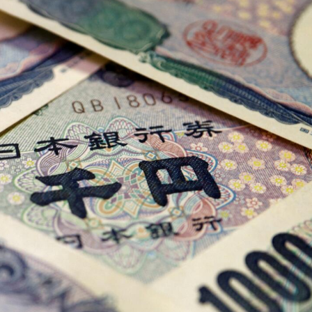
港上市 逾30家排隊申請IPO
為可補償職業病
一簽需繳款9.34萬元