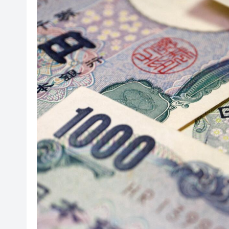
陳家齊：港投11家被投企業已在
戶外工友中暑風險高 工會倡列
A股年內第一高價股今起申購 中