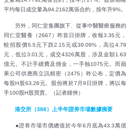
平均每日成交量為94.2162萬張合約，按年升9%。
另外，同仁堂集團旗下、從事中醫醫療服務的
同仁堂醫養（2667）昨首日掛牌，收報3.35元，
較招股價5.5元下跌2.15元或39.09%，高位4.79
元，低位3.01元，成交4326萬股，涉及金額1.63
億元。不計手續費及佣金，一手蝕1075元。而蘋
果公司供應商立訊精密（2475）昨公布，定價為
每股H股63.28元。股份將於7月9日掛牌，將以每
手100股H股買賣。（記者鍾俠）
港交所（388）上半年證券市場數據摘要
●證券市場市價總值於今年6月底為43.3萬億