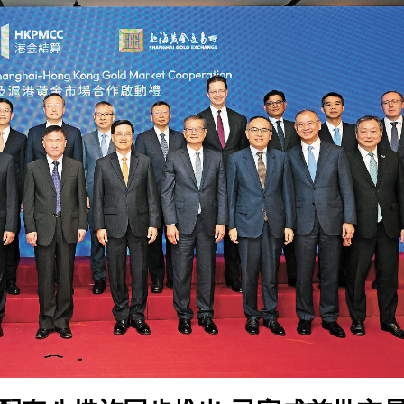
正遇晚高峰 情況危急 鐵騎交警一路開道護送
危駕被捕
飲食正在毀掉很多老人的晚年健康