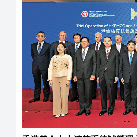
有片丨孕婦羊水破裂即將臨盆 
東涌巴士撞電單車 巴士司機涉
有片丨清淡不等於吃素！ 清淡