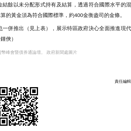
金結餘以未分配形式持有及結算，透過符合國際水平的
算的黃金須為符合國際標準，約400金衡盎司的金條。
一併推出（見上表），展示特區政府決心全面推進現代
者鍾俠）
幣峰會暨債券通論壇。 政府新聞處圖片
責任編輯