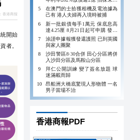
易
年追數
在澳門的士拾獲相機及電池據為
：
香港商报
己有 港人夫婦再入境時被捕
新一批銀債每手1萬元 保底息高
達4.25厘 8月21日起可申購 發行
統開始
金額最多550億
涂謹申據報獲發還護照 已到英國
與家人團聚
投資者。
沙田警區8·30合併 田心分區將併
入沙田分區及馬鞍山分區
拜仁公開訓練 變了簽名放題 球
迷滿載而歸
昂船洲大橋底驚現人形物體 一名
男子當場不治
香港商報PDF