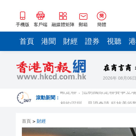
簡
手機版
客戶端
融媒體矩陣
郵箱
簡體
首頁
港聞
財經
證券
視聽
港
2026年 08月06
歐足聯：抵制國際足聯賽事立
相約深圳，見證
滾動新聞：
跑馬地私人泳池救生員涉用假證
首頁
財經
>
特朗普否認美國彈藥短缺 稱將
美股觀望非農數據 道指跌逾百