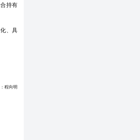
混合持有
化、具
：
程向明