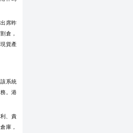
出席昨
交割倉，
及現貨產
該系統
服務。港
利、責
定倉庫，