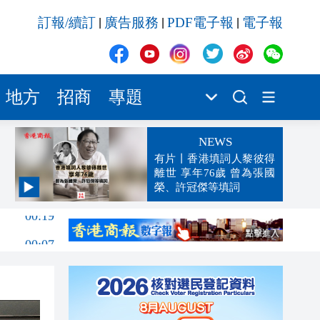
訂報/續訂
廣告服務
PDF電子報
電子報
|
|
|
地方
招商
專題
NEWS
有片丨香港填詞人黎彼得
離世 享年76歲 曾為張國
榮、許冠傑等填詞
00:19
00:07
23:38
23:35
23:17