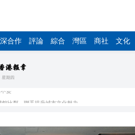
深合作
評論
綜合
灣區
商社
文化
日
星期四
場不變
奇蹟 科技美術雙館比鄰，聯手提升城市文化魅力
件 食環署勒令關閉報警處理
嚴懲發表叛國言論的「爆料者」
點