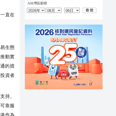
一直在
易生態
列推動實
通的措
外投資者
支持。
等可靠服
香港作為