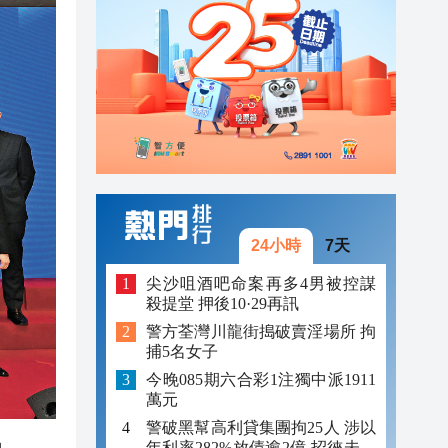
23:12
23:12
23:00
24小時
7天
尖沙咀酒吧命案再多4男被控謀
殺提堂 押後10·29再訊
警方荃灣川龍街搗破賣淫場所 拘
捕5名女子
今晚085期六合彩1注獨中派1911
萬元
警破黑幫高利貸集團拘25人 涉以
年利率282%放債逾2億 招徠未成