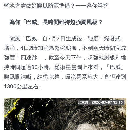
些地方需做好颱風防範準備？一一為你解答。
為何「巴威」長時間維持超強颱風級？
颱風「巴威」自7月2日生成後，強度「爆發式」
增強，4日2時加強為超強颱風，不到兩天時間完成
強度「四連跳」，截至今天下午，超強颱風級別維
持時間超過80小時。從衛星雲圖上來看，「巴威」
颱風眼清晰，結構完整，環流雲系龐大，直徑達到
1300公里左右。