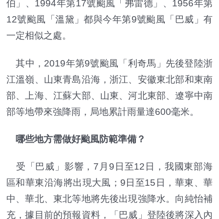
伯」、1994年第17號颱風「弗雷德」、1956年第
12號颱風「溫黛」都與今年第9號颱風「巴威」有
一定相似之處。
其中，2019年第9號颱風「利奇馬」先後登陸浙
江溫嶺、山東青島沿海，浙江、安徽東北部和東南
部、上海、江蘇大部、山東、河北東部、遼寧中南
部等地帶來強降雨，局地累計雨量達600毫米。
哪些地方需做好颱風防範準備？
受「巴威」影響，7月9日至12日，我國東部海
區和華東沿海將出現大風；9日至15日，華東、華
中、華北、東北等地將先後出現強降水。向純怡補
充，據目前的預報資料，「巴威」登陸後將深入內