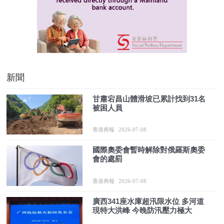
新聞
甘肅宕昌山體滑坡已累計找到31名
被困人員
香港商報
2026-07-08
國際奧委會暫時解除對俄羅斯奧委
會的處罰
香港商報
2026-07-08
廣西341座水庫超汛限水位 多河道
現特大洪峰 今晚防汛壓力極大