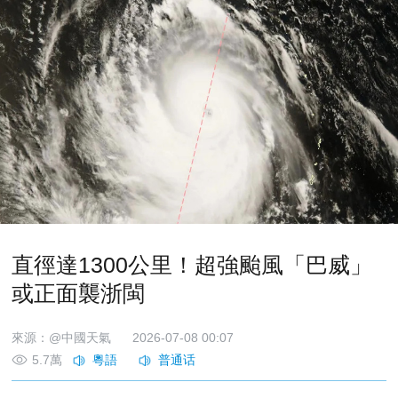
直徑達1300公里！超強颱風「巴威」
或正面襲浙閩
來源：@中國天氣
2026-07-08 00:07
5.7萬