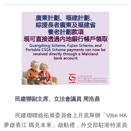
民建聯副主席、立法會議員 周浩鼎
民建聯聯絡拓展委員會上月底舉辦「Vibe HK
夢啟香江 職見未來」啟動禮，外交部駐港特派員