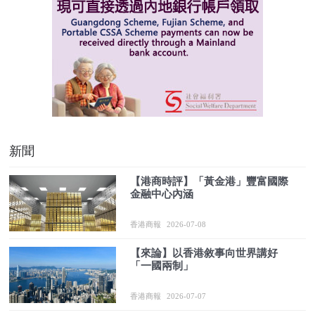
新聞
【港商時評】「黃金港」豐富國際
金融中心內涵
香港商報
2026-07-08
【來論】以香港敘事向世界講好
「一國兩制」
香港商報
2026-07-07