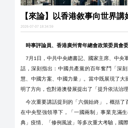
【來論】以香港敘事向世界講
2026-07-07 18:34:59
時事評論員、香港廣州青年總會政策委員會委
7月1日，中共中央總書記、國家主席、中央軍
話，深刻指出：中國共產黨的百年奮鬥「深刻
慧、中國方案、中國力量」。當中既展現了大
明了方向，也對港澳發展提出了「提升依法治
今次重要講話提到的「六個始終」，概括了百
在中央堅強領導下，「一國兩制」事業充滿生
典」疫情、「修例風波」等多次重大考驗，國