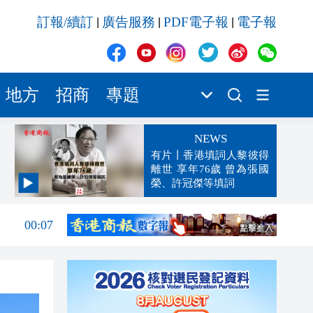
訂報/續訂
廣告服務
PDF電子報
電子報
|
|
|
地方
招商
專題
NEWS
有片丨香港填詞人黎彼得
離世 享年76歲 曾為張國
榮、許冠傑等填詞
00:19
00:07
23:38
23:35