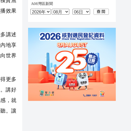
獲贊無
傳播效果
多講述
在內地享
地向世界
得更多
。講好
實感，就
界聽。讓