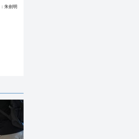
：
朱劍明