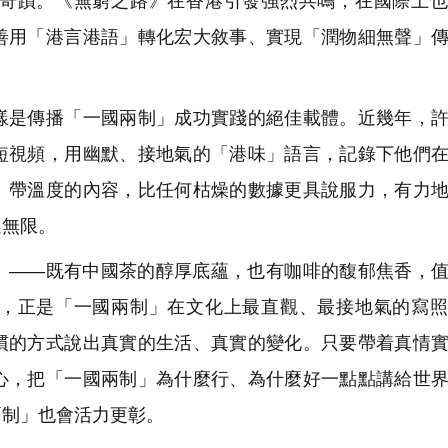
奇蹟。《無窮之路》在香港引發強烈共鳴，在國際上也
善用「港言港語」轉化宏大敘事、實現「潤物細無聲」
是傳播「一國兩制」成功實踐的絕佳載體。近幾年，許
短視頻，用幽默、接地氣的「港味」語言，記錄下他們
、帶溫度的內容，比任何枯燥的數據更具說服力，有力
遇無限。
——既有中國茶的醇厚底蘊，也有咖啡的馥郁焦香，值
，正是「一國兩制」在文化上最直觀、最接地氣的寫照
慣的方式說出真實的生活、真實的變化。只要帶着真情
心，把「一國兩制」為什麼行、為什麼好一點點講給世
兩制」也會活力更彰。