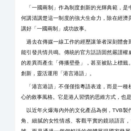
「一國兩制」作為制度創新的光輝典範，是中
何講清講楚這一制度的強大生命力，除在經濟
講好「一國兩制」成功故事。
過去在傳媒一線工作的經歷讓筆者深刻體會到
能引發共情共鳴。傳統的官方話語固然嚴謹權
的差異而產生「傳播壁壘」，甚至被貼上標籤
創新，靈活運用「港言港語」。
「港言港語」不僅僅指粵語表達，而是一種植
心的敘事風格。它是港人習慣的思維方式，也
以近年火爆海內外的文化產品為例，TVB製
角、細膩的女性情感、客觀平實的鏡頭語言，