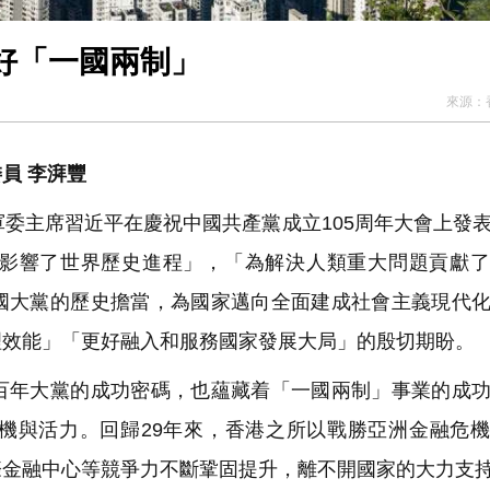
好「一國兩制」
來源：
員 李湃豐
委主席習近平在慶祝中國共產黨成立105周年大會上發
影響了世界歷史進程」，「為解決人類重大問題貢獻了
國大黨的歷史擔當，為國家邁向全面建成社會主義現代
理效能」「更好融入和服務國家發展大局」的殷切期盼。
年大黨的成功密碼，也蘊藏着「一國兩制」事業的成功
機與活力。回歸29年來，香港之所以戰勝亞洲金融危
際金融中心等競爭力不斷鞏固提升，離不開國家的大力支