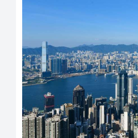
美股觀望非農數據 道指跌逾百
有片丨孕婦羊水破裂即將臨盆 
東涌巴士撞電單車 巴士司機涉
有片丨清淡不等於吃素！ 清淡