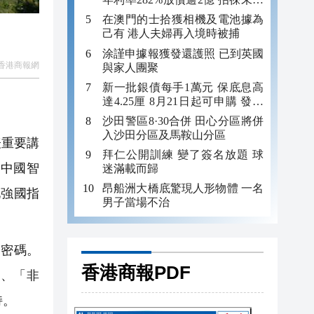
年追數
在澳門的士拾獲相機及電池據為
己有 港人夫婦再入境時被捕
涂謹申據報獲發還護照 已到英國
香港商報網
與家人團聚
新一批銀債每手1萬元 保底息高
達4.25厘 8月21日起可申購 發行
金額最多550億
沙田警區8·30合併 田心分區將併
入沙田分區及馬鞍山分區
表重要講
拜仁公開訓練 變了簽名放題 球
中國智
迷滿載而歸
昂船洲大橋底驚現人形物體 一名
化強國指
男子當場不治
密碼。
香港商報PDF
機、「非
持。