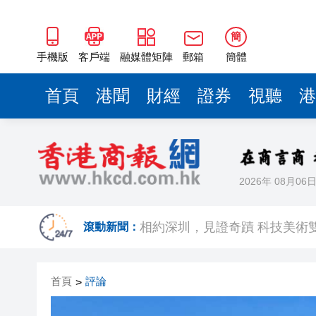
簡
手機版
客戶端
融媒體矩陣
郵箱
簡體
首頁
港聞
財經
證券
視聽
港
2026年 08月06
歐足聯：抵制國際足聯賽事立
滾動新聞：
相約深圳，見證
跑馬地私人泳池救生員涉用假證
首頁
評論
>
特朗普否認美國彈藥短缺 稱將