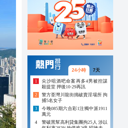
23:17
23:12
23:12
23:00
24小時
7天
尖沙咀酒吧命案再多4男被控謀
殺提堂 押後10·29再訊
警方荃灣川龍街搗破賣淫場所 拘
捕5名女子
今晚085期六合彩1注獨中派1911
萬元
警破黑幫高利貸集團拘25人 涉以
年利率282%放債逾2億 招徠未成