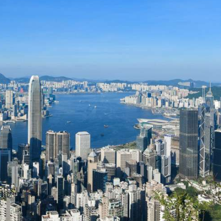
點
正遇晚高峰 情況危急 鐵騎交警一路開道護送
危駕被捕
飲食正在毀掉很多老人的晚年健康