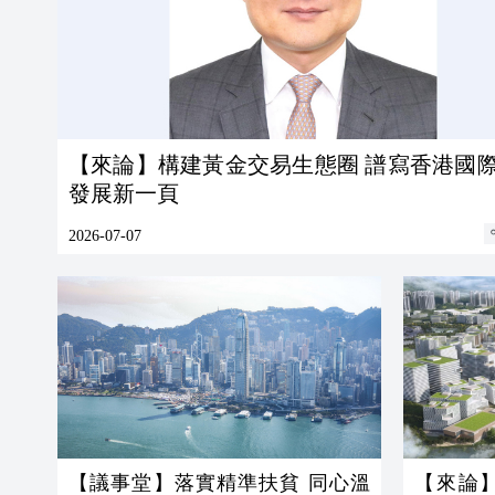
【來論】構建黃金交易生態圈 譜寫香港國
發展新一頁
2026-07-07
【議事堂】落實精準扶貧 同心溫
【來論