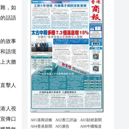
雜，如
動的話語
的故事
景和語境
式上大膽
直擊人
的港人視
宣傳口