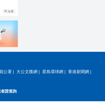
分享
員公署
|
大公文匯網
|
星島環球網
|
香港新聞網
|
記者證查詢