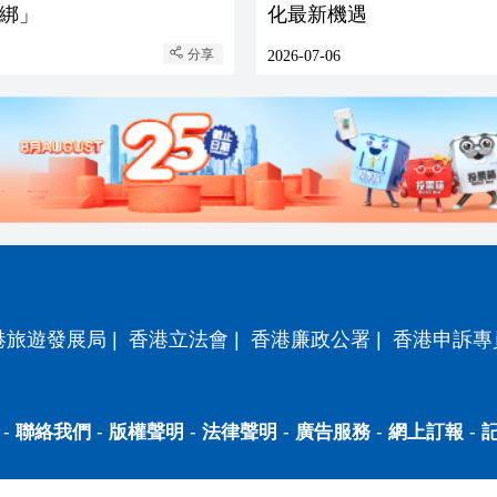
綁」
化最新機遇
分享
2026-07-06
港旅遊發展局
|
香港立法會
|
香港廉政公署
|
香港申訴專
-
聯絡我們
-
版權聲明
-
法律聲明
-
廣告服務
-
網上訂報
-