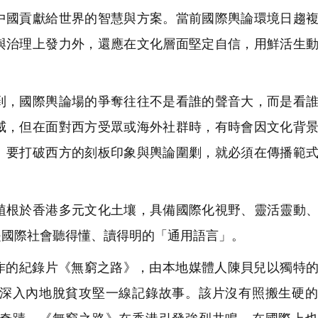
國貢獻給世界的智慧與方案。當前國際輿論環境日趨複
與治理上發力外，還應在文化層面堅定自信，用鮮活生
，國際輿論場的爭奪往往不是看誰的聲音大，而是看誰
威，但在面對西方受眾或海外社群時，有時會因文化背
。要打破西方的刻板印象與輿論圍剿，就必須在傳播範
根於香港多元文化土壤，具備國際化視野、靈活靈動、
是國際社會聽得懂、讀得明的「通用語言」。
作的紀錄片《無窮之路》，由本地媒體人陳貝兒以獨特
深入內地脫貧攻堅一線記錄故事。該片沒有照搬生硬的