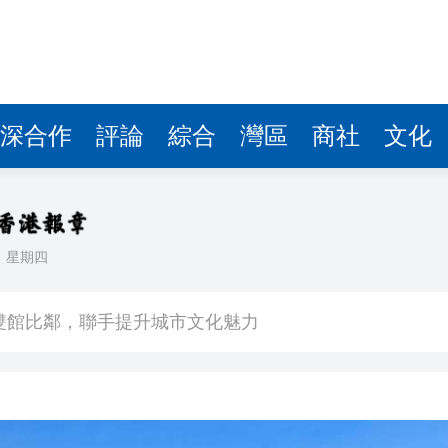
深合作
評論
綜合
灣區
商社
文化
日
星期四
場不變
奇蹟 科技美術雙館比鄰，聯手提升城市文化魅力
件 食環署勒令關閉報警處理
嚴懲發表叛國言論的「爆料者」