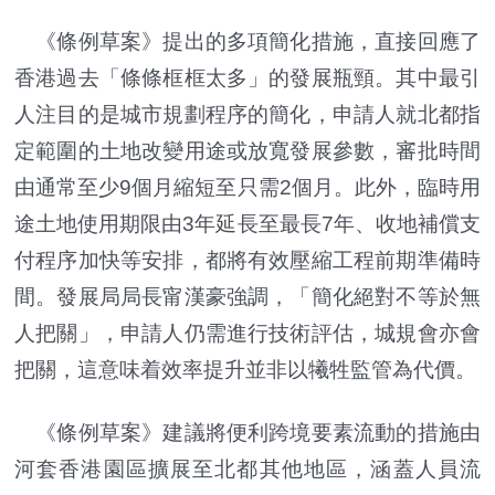
《條例草案》提出的多項簡化措施，直接回應了
香港過去「條條框框太多」的發展瓶頸。其中最引
人注目的是城市規劃程序的簡化，申請人就北都指
定範圍的土地改變用途或放寬發展參數，審批時間
由通常至少9個月縮短至只需2個月。此外，臨時用
途土地使用期限由3年延長至最長7年、收地補償支
付程序加快等安排，都將有效壓縮工程前期準備時
間。發展局局長甯漢豪強調，「簡化絕對不等於無
人把關」，申請人仍需進行技術評估，城規會亦會
把關，這意味着效率提升並非以犧牲監管為代價。
《條例草案》建議將便利跨境要素流動的措施由
河套香港園區擴展至北都其他地區，涵蓋人員流